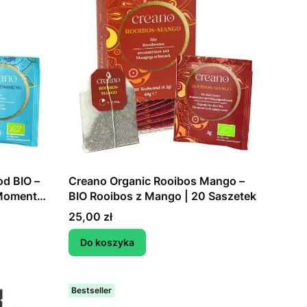
d BIO –
Creano Organic Rooibos Mango –
 Moment
BIO Rooibos z Mango | 20 Saszetek
Cena
25,00 zł
Do koszyka
Bestseller