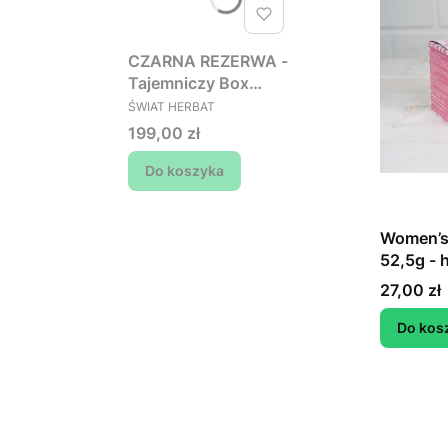
CZARNA REZERWA -
Tajemniczy Box
PRODUCENT
Kawowy (wartość
ŚWIAT HERBAT
min. 250 zł, płacisz
Cena
199,00 zł
199 zł)
Do koszyka
Women’s 
52,5g - 
bez dod
Cena
27,00 zł
Do kos