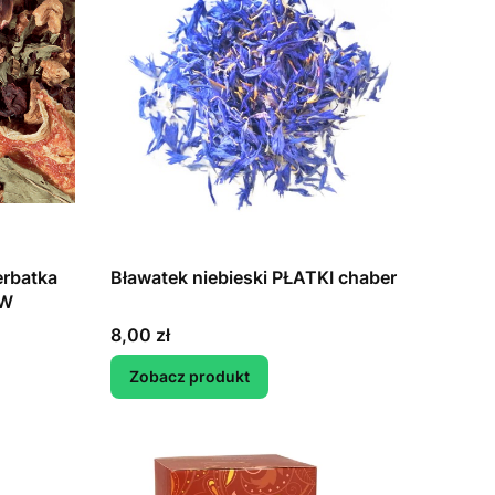
erbatka
Bławatek niebieski PŁATKI chaber
EW
Cena
8,00 zł
Zobacz produkt