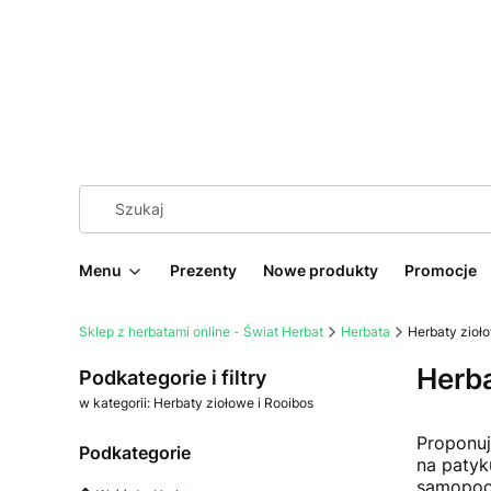
Menu
Prezenty
Nowe produkty
Promocje
Sklep z herbatami online - Świat Herbat
Herbata
Herbaty zioło
Herba
Podkategorie i filtry
w kategorii: Herbaty ziołowe i Rooibos
Proponu
Podkategorie
na patyk
samopocz