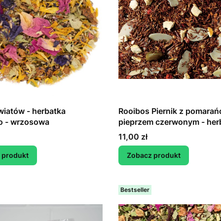
iatów - herbatka
Rooibos Piernik z pomarańc
o - wrzosowa
pieprzem czerwonym - her
ziołowa
Cena
11,00 zł
 produkt
Zobacz produkt
Bestseller