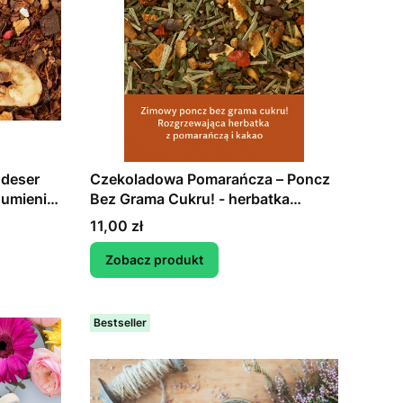
 deser
Czekoladowa Pomarańcza – Poncz
sumienia
Bez Grama Cukru! - herbatka
a
ziołowa
Cena
11,00 zł
Zobacz produkt
Bestseller