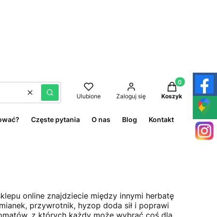
Produkty w kos
Wyczyść
Szukaj
Ulubione
Zaloguj się
Koszyk
ować?
Częste pytania
O nas
Blog
Kontakt
sklepu online znajdziecie między innymi herbatę
mianek, przywrotnik, hyzop doda sił i poprawi
omatów, z których każdy może wybrać coś dla