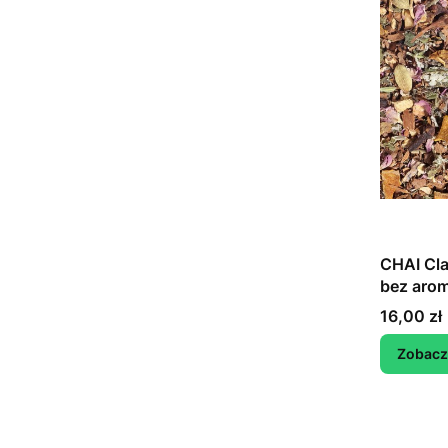
CHAI Cla
bez aro
Cena
16,00 zł
Zobacz