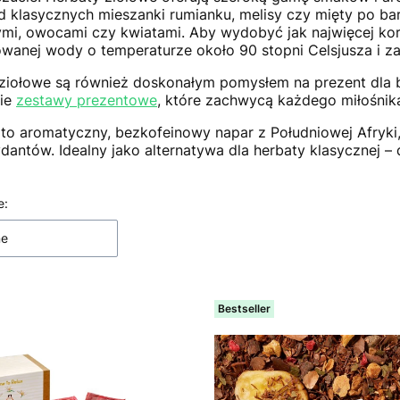
Od klasycznych mieszanki rumianku, melisy czy mięty po 
mi, owocami czy kwiatami. Aby wydobyć jak najwięcej kor
wanej wody o temperaturze około 90 stopni Celsjusza i za
ziołowe są również doskonałym pomysłem na prezent dla b
kie
zestawy prezentowe
, które zachwycą każdego miłośnik
to aromatyczny, bezkofeinowy napar z Południowej Afryki,
dantów. Idealny jako alternatywa dla herbaty klasycznej – d
 produktów
e:
ne
Bestseller