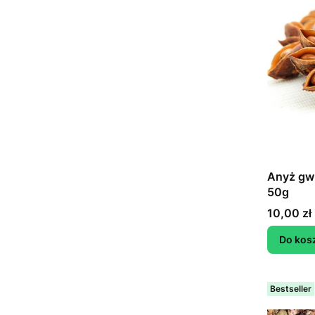
Anyż gwi
50g
Cena
10,00 zł
Do kos
Bestseller