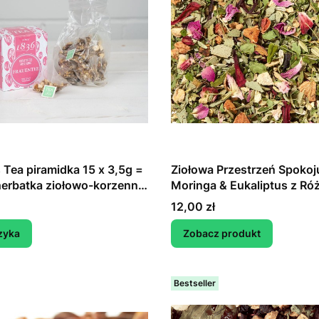
Tea piramidka 15 x 3,5g =
Ziołowa Przestrzeń Spokoj
herbatka ziołowo-korzenna
Moringa & Eukaliptus z Ró
atku aromatów
Cena
12,00 zł
zyka
Zobacz produkt
Bestseller