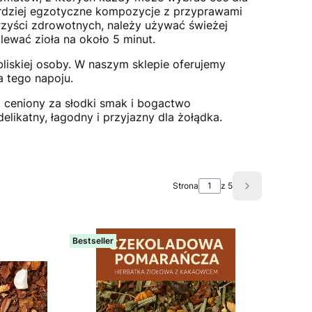
bardziej egzotyczne kompozycje z przyprawami
zyści zdrowotnych, należy używać świeżej
lewać zioła na około 5 minut.
liskiej osoby. W naszym sklepie oferujemy
a tego napoju.
 ceniony za słodki smak i bogactwo
elikatny, łagodny i przyjazny dla żołądka.
Strona
z 5
Następne pro
Bestseller