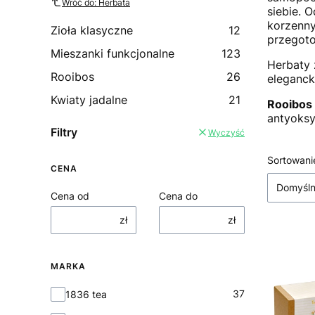
Wróć do: Herbata
siebie. 
korzenny
Zioła klasyczne
12
przegoto
Mieszanki funkcjonalne
123
Herbaty 
Rooibos
26
eleganc
Kwiaty jadalne
21
Rooibos
antyoksy
Filtry
Wyczyść
Lista
Sortowani
CENA
Domyśl
Cena od
Cena do
zł
zł
MARKA
Marka
37
1836 tea