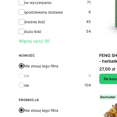
71
na wyczerpaniu
6
spodziewana dostawa
45
średnia ilość
54
duża ilość
Więcej opcji (6)
FENG SHU
NOWOŚĆ
- herba
Nie stosuj tego filtra
aromaty
Cena
27,00 zł
0
tak
Do kos
104
nie
Bestseller
PROMOCJA
Nie stosuj tego filtra