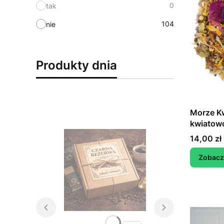
0
tak
104
nie
Produkty dnia
Morze Kw
kwiatow
Cena
14,00 zł
Zobacz