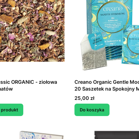
ssic ORGANIC - ziołowa
Creano Organic Gentle Moo
matów
20 Saszetek na Spokojny
Dnia
Cena
25,00 zł
 produkt
Do koszyka