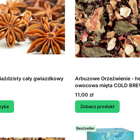
aździsty cały gwiazdkowy
Arbuzowe Orzeźwienie - h
owocowa mięta COLD BR
Cena
11,00 zł
zyka
Zobacz produkt
Bestseller