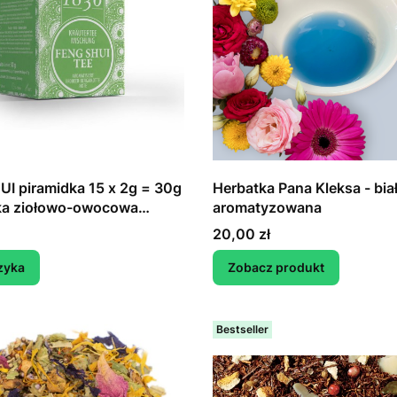
I piramidka 15 x 2g = 30g
Herbatka Pana Kleksa - bia
tka ziołowo-owocowa
aromatyzowana
zowana
Cena
20,00 zł
zyka
Zobacz produkt
Bestseller