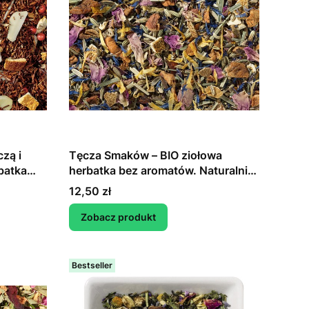
zą i
Tęcza Smaków – BIO ziołowa
batka
herbatka bez aromatów. Naturalnie
kolorowa. Naturalnie pyszna.
Cena
12,50 zł
Zobacz produkt
Bestseller