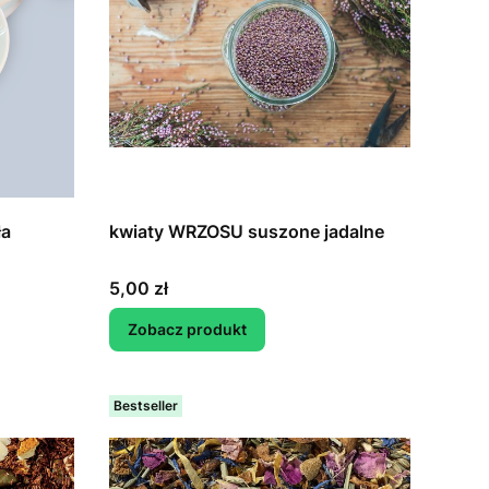
ła
kwiaty WRZOSU suszone jadalne
Cena
5,00 zł
Zobacz produkt
Bestseller