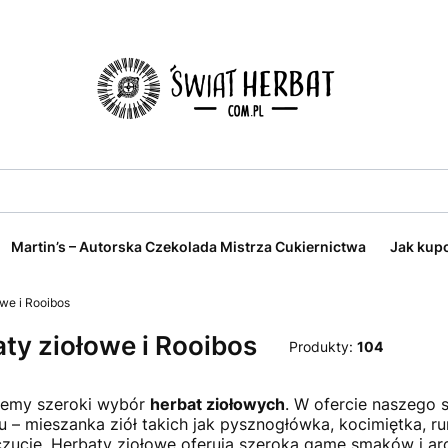
Martin’s – Autorska Czekolada Mistrza Cukiernictwa
Jak kup
we i Rooibos
ty ziołowe i Rooibos
Produkty:
104
jemy szeroki wybór
herbat ziołowych
. W ofercie naszego 
u – mieszanka ziół takich jak pysznogłówka, kocimiętka, ru
ucie. Herbaty ziołowe oferują szeroką gamę smaków i ar