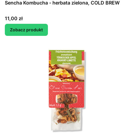
Sencha Kombucha - herbata zielona, COLD BREW
Cena
11,00 zł
Zobacz produkt