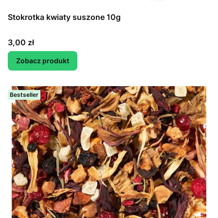
Stokrotka kwiaty suszone 10g
Cena
3,00 zł
Zobacz produkt
Bestseller