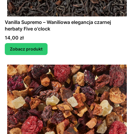
Vanilla Supremo – Waniliowa elegancja czarnej
herbaty Five o'clock
Cena
14,00 zł
Zobacz produkt