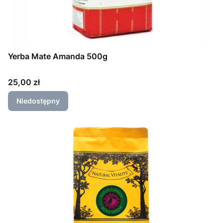
Yerba Mate Amanda 500g
Cena
25,00 zł
Niedostępny