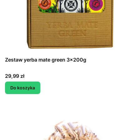
Zestaw yerba mate green 3x200g
Cena
29,99 zł
Do koszyka