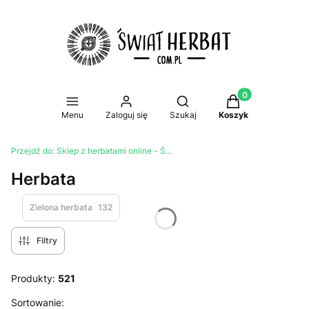
Produkty w koszy
Otwórz wyszukiwarkę
Menu
Zaloguj się
Szukaj
Koszyk
Przejdź do:
Sklep z herbatami online - Świat Herbat
Herbata
Zielona herbata
132
Filtry
Produkty:
521
Lista produktów
Sortowanie: