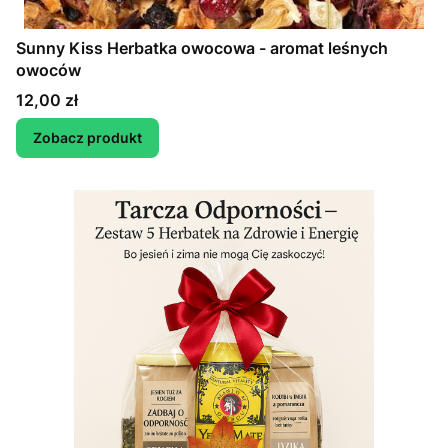
Sunny Kiss Herbatka owocowa - aromat leśnych
owoców
Cena
12,00 zł
Zobacz produkt