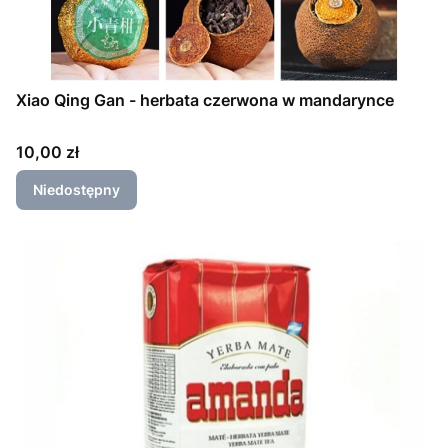
Xiao Qing Gan - herbata czerwona w mandarynce
Cena
10,00 zł
Niedostępny