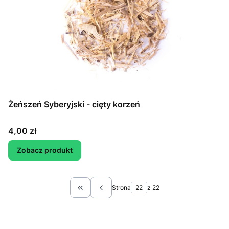
Żeńszeń Syberyjski - cięty korzeń
Cena
4,00 zł
Zobacz produkt
Strona
z 22
Wróć do pierwszej strony z produktami