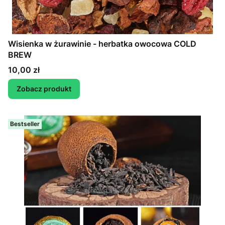
Wisienka w żurawinie - herbatka owocowa COLD
BREW
Cena
10,00 zł
Zobacz produkt
Bestseller