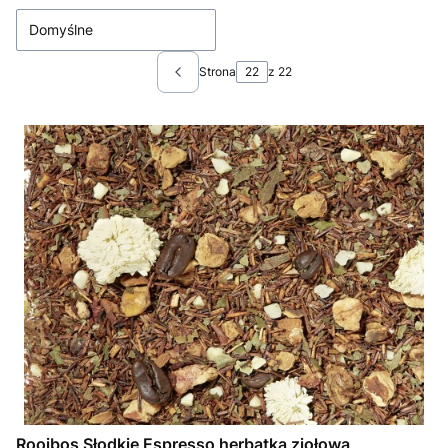
Domyślne
Strona
z 22
Poprzednie produkty
Rooibos Słodkie Espresso herbatka ziołowa