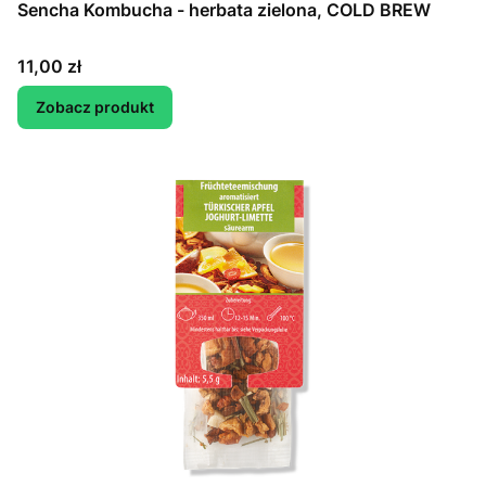
Sencha Kombucha - herbata zielona, COLD BREW
Cena
11,00 zł
Zobacz produkt