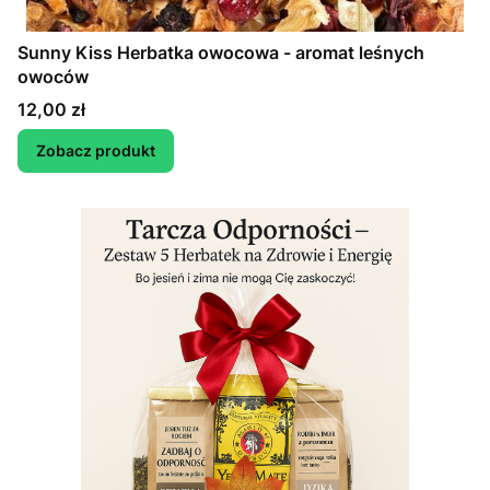
Sunny Kiss Herbatka owocowa - aromat leśnych
owoców
Cena
12,00 zł
Zobacz produkt