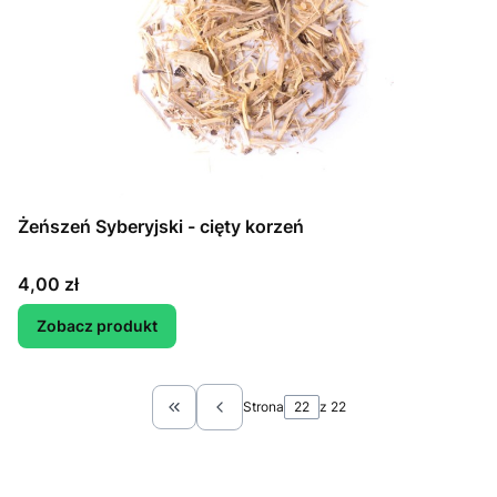
Żeńszeń Syberyjski - cięty korzeń
Cena
4,00 zł
Zobacz produkt
Strona
z 22
Wróć do pierwszej strony z produktami