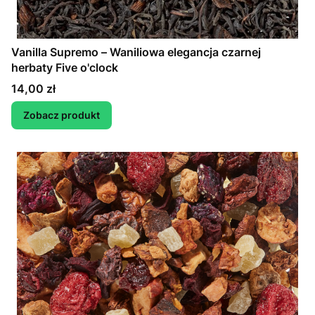
Vanilla Supremo – Waniliowa elegancja czarnej
herbaty Five o'clock
Cena
14,00 zł
Zobacz produkt