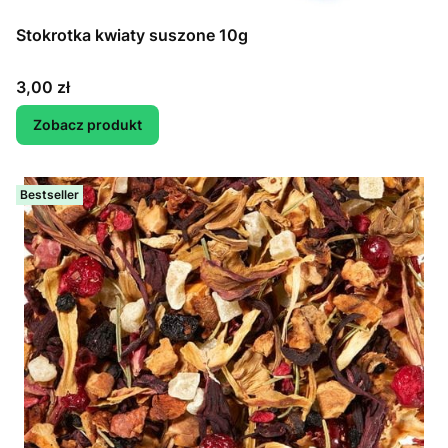
Stokrotka kwiaty suszone 10g
Cena
3,00 zł
Zobacz produkt
Bestseller