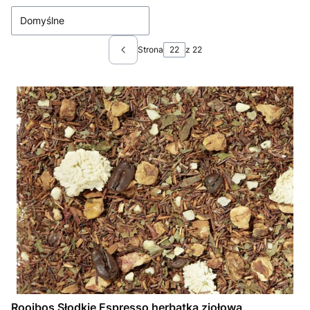
Domyślne
Strona
z 22
Poprzednie produkty
Rooibos Słodkie Espresso herbatka ziołowa