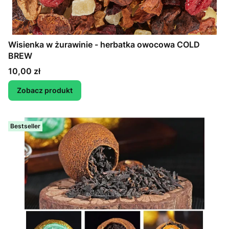
Wisienka w żurawinie - herbatka owocowa COLD
BREW
Cena
10,00 zł
Zobacz produkt
Bestseller