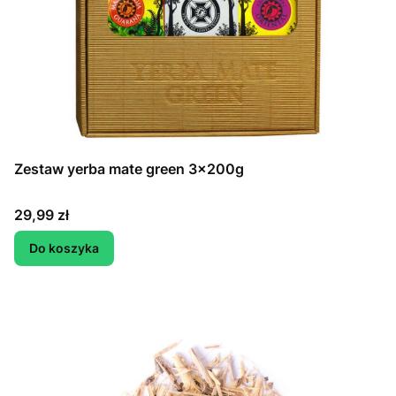
Zestaw yerba mate green 3x200g
Cena
29,99 zł
Do koszyka