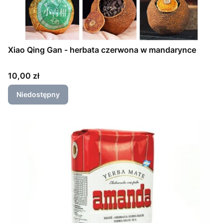
Xiao Qing Gan - herbata czerwona w mandarynce
Cena
10,00 zł
Niedostępny