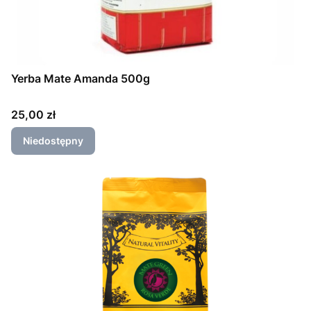
Yerba Mate Amanda 500g
Cena
25,00 zł
Niedostępny