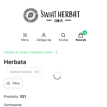
Produkty w koszy
Otwórz wyszukiwarkę
Menu
Zaloguj się
Szukaj
Koszyk
Przejdź do:
Sklep z herbatami online - Świat Herbat
Herbata
Zielona herbata
132
Filtry
Produkty:
521
Lista produktów
Sortowanie: