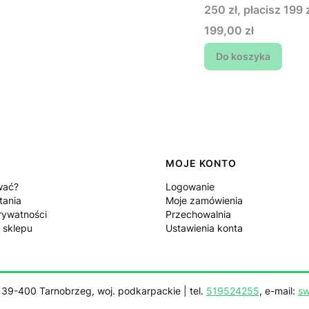
250 zł, płacisz 199 z
Cena
199,00 zł
Do koszyka
MOJE KONTO
wać?
Logowanie
tania
Moje zamówienia
rywatności
Przechowalnia
 sklepu
Ustawienia konta
, 39-400 Tarnobrzeg, woj. podkarpackie | tel.
519524255
, e-mail:
sw