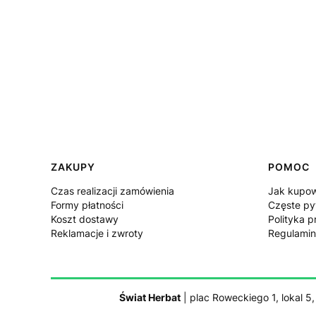
Linki w stopce
ZAKUPY
POMOC
Czas realizacji zamówienia
Jak kupo
Formy płatności
Częste py
Koszt dostawy
Polityka p
Reklamacje i zwroty
Regulamin
Świat Herbat
| plac Roweckiego 1, lokal 5