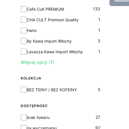
Niedos
Marka
133
Cafe Cult PREMIUM
1
CHA CULT Premium Quality
1
Hario
3
illy Kawa Import Włochy
1
Lavazza Kawa Import Włochy
Więcej opcji (1)
KOLEKCJA
Kolekcja
3
BEZ TEINY / BEZ KOFEINY
DOSTĘPNOŚĆ
Dostępność
27
brak towaru
92
na wyczerpaniu