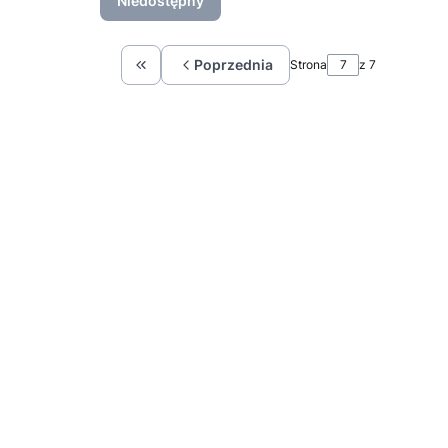
Niedostępny
Poprzednia
Strona
z 7
Wróć do pierwszej strony z produktami