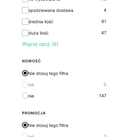
4
spodziewana dostawa
61
średnia ilość
47
duża ilość
Więcej opcji (6)
NOWOŚĆ
Nie stosuj tego filtra
0
tak
147
nie
PROMOCJA
Nie stosuj tego filtra
0
tak