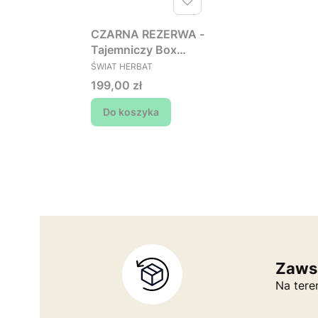
CZARNA REZERWA -
Tajemniczy Box
PRODUCENT
Kawowy (wartość
ŚWIAT HERBAT
min. 250 zł, płacisz
Cena
199,00 zł
199 zł)
Do koszyka
Zaws
Na tere