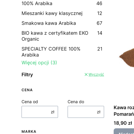
100% Arabika
46
Mieszanki kawy klasycznej
12
Smakowa kawa Arabika
67
BIO kawa z certyfikatem EKO
14
Organic
SPECIALTY COFFEE 100%
21
Arabika
Więcej opcji (3)
Filtry
Wyczyść
CENA
Cena od
Cena do
Kawa roz
zł
zł
Pomarań
Cena
18,90 zł
MARKA