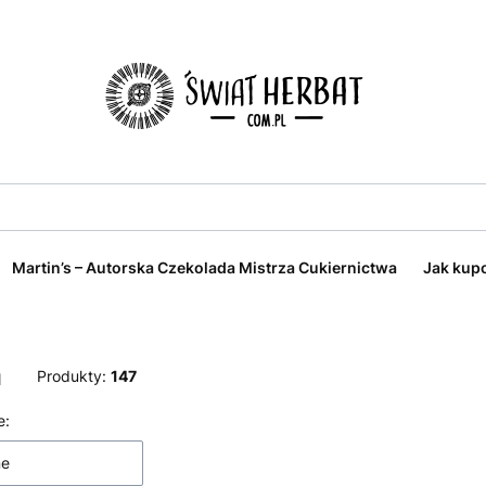
Martin’s – Autorska Czekolada Mistrza Cukiernictwa
Jak kup
a
Produkty:
147
 produktów
e:
ne