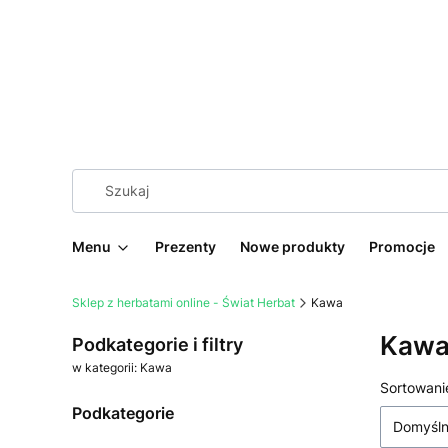
Menu
Prezenty
Nowe produkty
Promocje
Sklep z herbatami online - Świat Herbat
Kawa
Kaw
Podkategorie i filtry
w kategorii: Kawa
Lista
Sortowani
Podkategorie
Domyśl