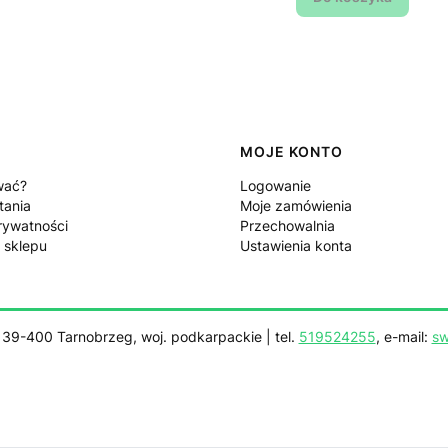
MOJE KONTO
wać?
Logowanie
tania
Moje zamówienia
rywatności
Przechowalnia
 sklepu
Ustawienia konta
, 39-400 Tarnobrzeg, woj. podkarpackie | tel.
519524255
, e-mail:
sw