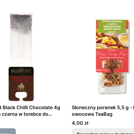
 Black Chilli Chocolate 4g
Słoneczny poranek 5,5 g -
a czarna w torebce do
owocowa TeaBag
Cena
4,00 zł