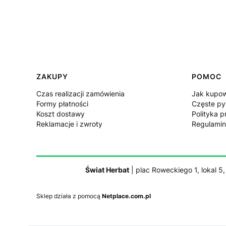
Linki w stopce
ZAKUPY
POMOC
Czas realizacji zamówienia
Jak kupo
Formy płatności
Częste py
Koszt dostawy
Polityka p
Reklamacje i zwroty
Regulamin
Świat Herbat
| plac Roweckiego 1, lokal 5
Sklep działa z pomocą
Netplace.com.pl