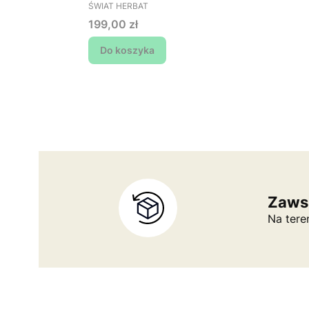
PRODUCENT
Kawowy (wartość
ŚWIAT HERBAT
min. 250 zł, płacisz
Cena
199,00 zł
199 zł)
Do koszyka
Zaws
Na tere