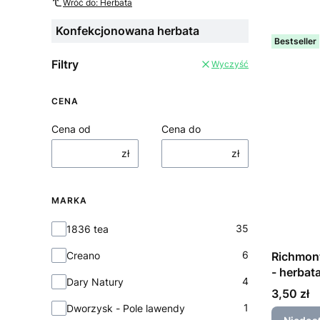
Wróć do: Herbata
Konfekcjonowana herbata
Bestseller
Filtry
Wyczyść
CENA
Cena od
Cena do
zł
zł
MARKA
Marka
35
1836 tea
6
Creano
Richmont
- herbat
4
Dary Natury
dzbanka
Cena
3,50 zł
1
Dworzysk - Pole lawendy