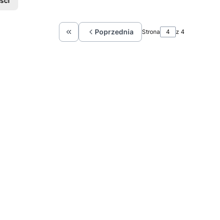
ści
Poprzednia
Strona
z 4
Wróć do pierwszej strony z produktami