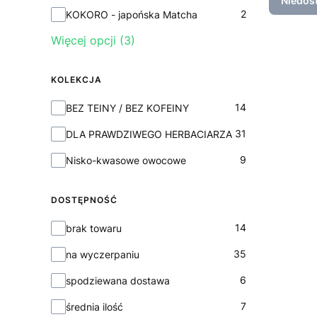
Niedos
2
KOKORO - japońska Matcha
Więcej opcji (3)
KOLEKCJA
Kolekcja
14
BEZ TEINY / BEZ KOFEINY
31
DLA PRAWDZIWEGO HERBACIARZA
9
Nisko-kwasowe owocowe
DOSTĘPNOŚĆ
Dostępność
14
brak towaru
35
na wyczerpaniu
6
spodziewana dostawa
7
średnia ilość