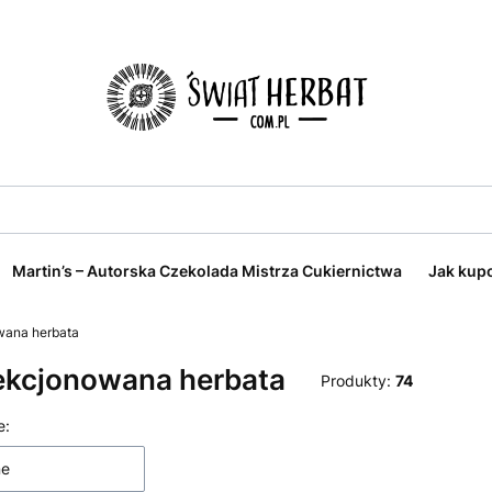
Martin’s – Autorska Czekolada Mistrza Cukiernictwa
Jak kup
wana herbata
ekcjonowana herbata
Produkty:
74
 produktów
e:
ne