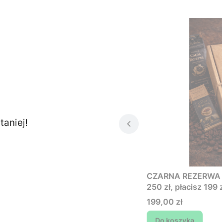
aniej!
CZARNA REZERWA - 
250 zł, płacisz 199 z
Cena
199,00 zł
Do koszyka