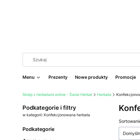
Menu
Prezenty
Nowe produkty
Promocje
Sklep z herbatami online - Świat Herbat
Herbata
Konfekcjono
Konf
Podkategorie i filtry
w kategorii: Konfekcjonowana herbata
Lista
Sortowani
Podkategorie
Domyśl