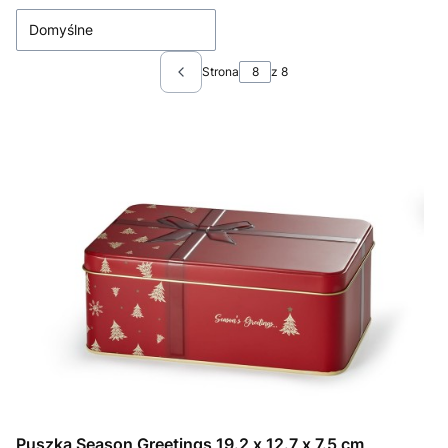
Domyślne
Strona
z 8
Poprzednie produkty
Puszka Season Greetings 19.2 x 12.7 x 7.5 cm