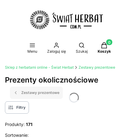
Produkty w koszy
Otwórz wyszukiwarkę
Menu
Zaloguj się
Szukaj
Koszyk
Sklep z herbatami online - Świat Herbat
Zestawy prezentowe
Prezenty okolicznościowe
Zestawy prezentowe
Filtry
Produkty:
171
Lista produktów
Sortowanie: