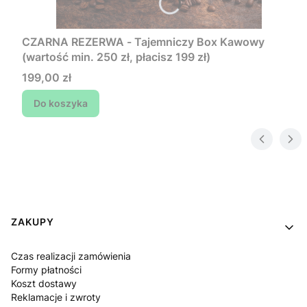
CZARNA REZERWA - Tajemniczy Box Kawowy
(wartość min. 250 zł, płacisz 199 zł)
Cena
199,00 zł
Do koszyka
Linki w stopce
ZAKUPY
Czas realizacji zamówienia
Formy płatności
Koszt dostawy
Reklamacje i zwroty