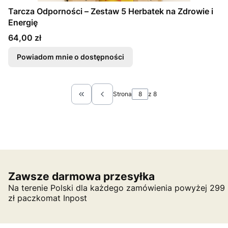
Tarcza Odporności – Zestaw 5 Herbatek na Zdrowie i
Energię
Cena
64,00 zł
Powiadom mnie o dostępności
Strona
z 8
Wróć do pierwszej strony z produktami
Zawsze darmowa przesyłka
Na terenie Polski dla każdego zamówienia powyżej 299
zł paczkomat Inpost