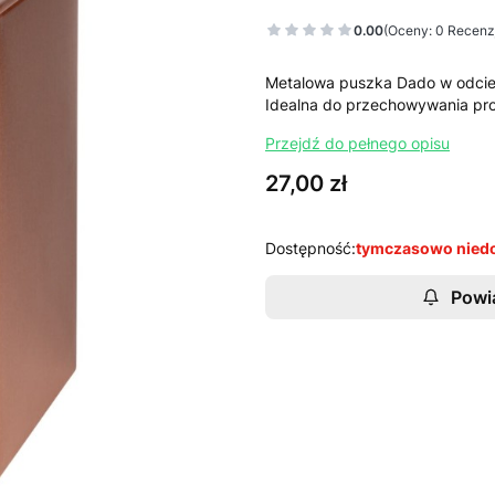
0.00
(Oceny: 0 Recenzj
Metalowa puszka Dado w odcien
Idealna do przechowywania pr
Przejdź do pełnego opisu
Cena
27,00 zł
Dostępność:
tymczasowo nied
Powi