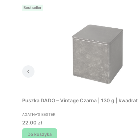
Bestseller
Puszka DADO – Vintage Czarna 
PRODUCENT
AGATHA'S BESTER
Cena
22,00 zł
Do koszyka