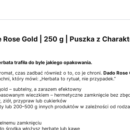
 Rose Gold | 250 g | Puszka z Charak
bata trafiła do byle jakiego opakowania.
aromat, czas zadbać również o to, co je chroni.
Dado Rose 
hni, który mówi: „Herbata to rytuał, nie przypadek.”
old – subtelny, a zarazem efektowny
dopasowanym wieczkiem – hermetyczne zamknięcie bez zbę
y, ziół, przypraw lub cukierków
ty lub 200–500 g innych produktów w zależności od rodza
zelnemu zamknięciu
 do środka włożysz herbatę lub kawę