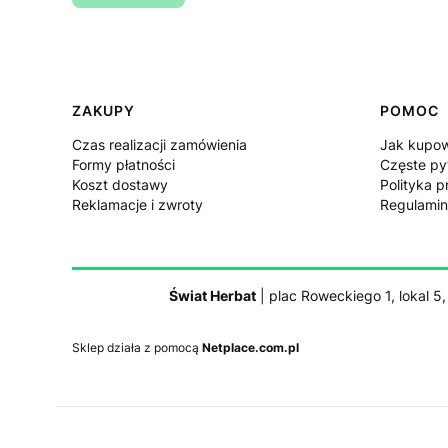
Linki w stopce
ZAKUPY
POMOC
Czas realizacji zamówienia
Jak kupo
Formy płatności
Częste py
Koszt dostawy
Polityka p
Reklamacje i zwroty
Regulamin
Świat Herbat
| plac Roweckiego 1, lokal 5
Sklep działa z pomocą
Netplace.com.pl