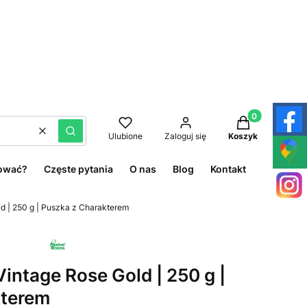
Produkty w kos
Wyczyść
Szukaj
Ulubione
Zaloguj się
Koszyk
ować?
Częste pytania
O nas
Blog
Kontakt
d | 250 g | Puszka z Charakterem
intage Rose Gold | 250 g |
kterem