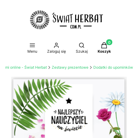
Produkty w koszy
Otwórz wyszukiwarkę
Menu
Zaloguj się
Szukaj
Koszyk
atami online - Świat Herbat
Zestawy prezentowe
Dodatki do upominków