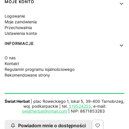
MOJE KONTO
Logowanie
Moje zamówienia
Przechowalnia
Ustawienia konta
INFORMACJE
O nas
Kontakt
Regulamin programu lojalnościowego
Rekomendowane strony
Świat Herbat
| plac Roweckiego 1, lokal 5, 39-400 Tarnobrzeg,
woj. podkarpackie | tel.
519524255
, e-mail:
swiatherbat@gmail.com
| NIP: 8671853283
Powiadom mnie o dostępności
Sklep działa z pomocą
Netplace.com.pl