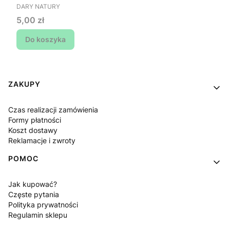
PRODUCENT
DARY NATURY
Cena
5,00 zł
Do koszyka
Linki w stopce
ZAKUPY
Czas realizacji zamówienia
Formy płatności
Koszt dostawy
Reklamacje i zwroty
POMOC
Jak kupować?
Częste pytania
Polityka prywatności
Regulamin sklepu