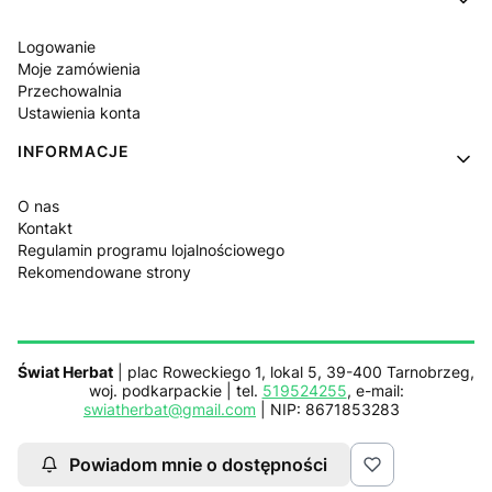
Logowanie
Moje zamówienia
Przechowalnia
Ustawienia konta
INFORMACJE
O nas
Kontakt
Regulamin programu lojalnościowego
Rekomendowane strony
Świat Herbat
| plac Roweckiego 1, lokal 5, 39-400 Tarnobrzeg,
woj. podkarpackie | tel.
519524255
, e-mail:
swiatherbat@gmail.com
| NIP: 8671853283
Powiadom mnie o dostępności
Sklep działa z pomocą
Netplace.com.pl