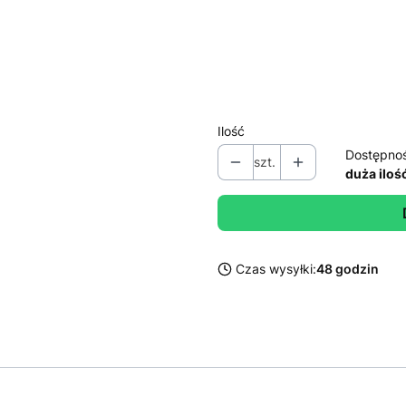
Wybierz
*
Mielenie/ziarno
Wybierz
Ilość
Dostępno
szt.
duża iloś
Czas wysyłki:
48 godzin