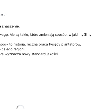
e: 0)
a znaczenie.
agę. Ale są takie, które zmieniają sposób, w jaki myślimy
apój – to historia, ręczna praca tysięcy plantatorów,
 całego regionu.
óra wyznacza nowy standard jakości.
żnić się ceną