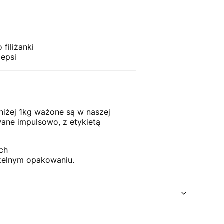
filiżanki
lepsi
niżej 1kg ważone są w naszej
ane impulsowo, z etykietą
ch
zelnym opakowaniu.