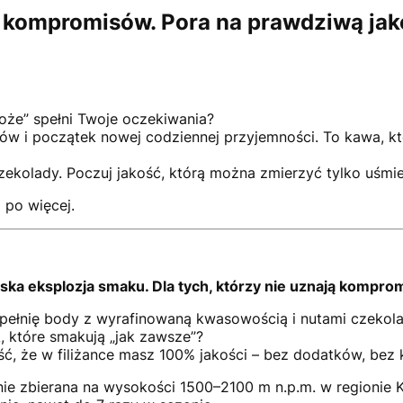
 kompromisów. Pora na prawdziwą ja
oże” spełni Twoje oczekiwania?
w i początek nowej codziennej przyjemności. To kawa, któ
zekolady. Poczuj jakość, którą można zmierzyć tylko uśm
 po więcej.
ka eksplozja smaku. Dla tych, którzy nie uznają kompro
y pełnię body z wyrafinowaną kwasowością i nutami czek
, które smakują „jak zawsze”?
ć, że w filiżance masz 100% jakości – bez dodatków, be
ie zbierana na wysokości 1500–2100 m n.p.m. w regionie K