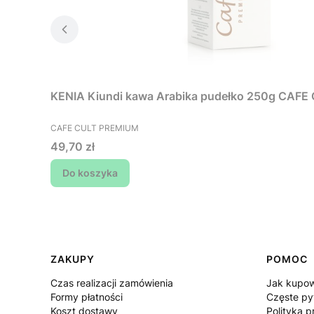
KENIA Kiundi kawa Arabika pudełko 250g CA
PRODUCENT
CAFE CULT PREMIUM
Cena
49,70 zł
Do koszyka
Linki w stopce
ZAKUPY
POMOC
Czas realizacji zamówienia
Jak kupo
Formy płatności
Częste py
Koszt dostawy
Polityka p