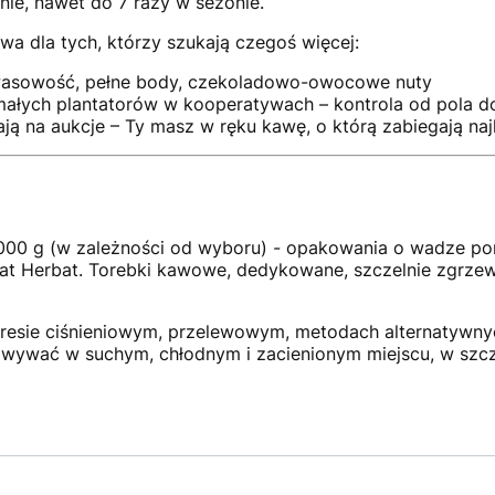
nie, nawet do 7 razy w sezonie.
wa dla tych, którzy szukają czegoś więcej:
wasowość, pełne body, czekoladowo-owocowe nuty
ałych plantatorów w kooperatywach – kontrola od pola do 
ają na aukcje – Ty masz w ręku kawę, o którą zabiegają naj
 1000 g (w zależności od wyboru) - opakowania o wadze po
at Herbat. Torebki kawowe, dedykowane, szczelnie zgrzew
presie ciśnieniowym, przelewowym, metodach alternatywny
owywać w suchym, chłodnym i zacienionym miejscu, w szc