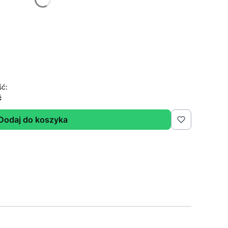
ść:
ć
Dodaj do koszyka