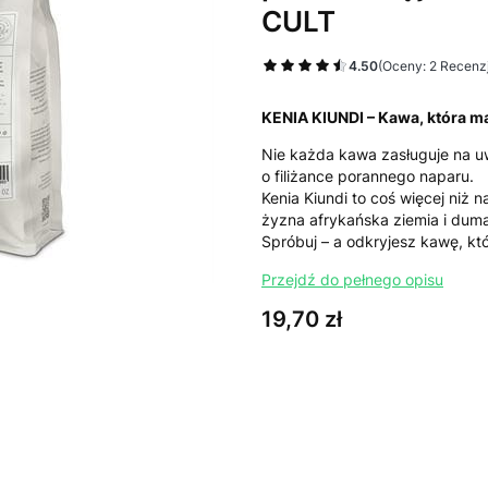
CULT
4.50
(Oceny: 2 Recenzj
KENIA KIUNDI – Kawa, która m
Nie każda kawa zasługuje na uw
o filiżance porannego naparu.
Kenia Kiundi to coś więcej niż n
żyzna afrykańska ziemia i duma
Spróbuj – a odkryjesz kawę, kt
Przejdź do pełnego opisu
Cena
19,70 zł
Wybierz wariant produktu:
Poszczególne warianty mogą ró
*
Wybierz wariant opakowania