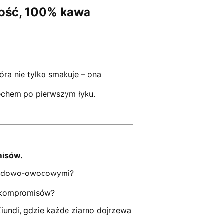
kość, 100% kawa
ra nie tylko smakuje – ona
iechem po pierwszym łyku.
misów.
oladowo-owocowymi?
z kompromisów?
iundi, gdzie każde ziarno dojrzewa