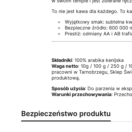
w swoim tempie i jest zbierane ręcz
To nie jest kawa dla każdego. To ka
Wyjątkowy smak: subtelna k
Bezpieczne źródło: 600 000 m
Prestiż: odmiany AA i AB trafi
Składniki
: 100% arabika kenijska
Waga netto
: 10g / 100 g / 250 g /
pracowni w Tarnobrzegu, Sklep Świ
produktową.
Sposób użycia
: Do parzenia w eks
Warunki przechowywania
: Przech
Bezpieczeństwo produktu