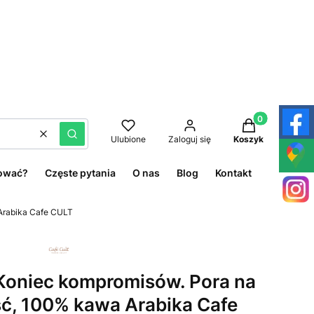
Produkty w kos
Wyczyść
Szukaj
Ulubione
Zaloguj się
Koszyk
ować?
Częste pytania
O nas
Blog
Kontakt
Arabika Cafe CULT
Koniec kompromisów. Pora na
ć, 100% kawa Arabika Cafe