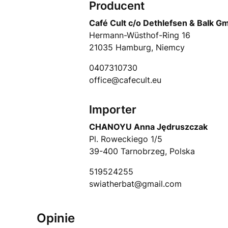
Producent
Café Cult c/o Dethlefsen & Balk G
Hermann-Wüsthof-Ring 16
21035 Hamburg, Niemcy
0407310730
office@cafecult.eu
Importer
CHANOYU Anna Jędruszczak
Pl. Roweckiego 1/5
39-400 Tarnobrzeg, Polska
519524255
swiatherbat@gmail.com
Opinie