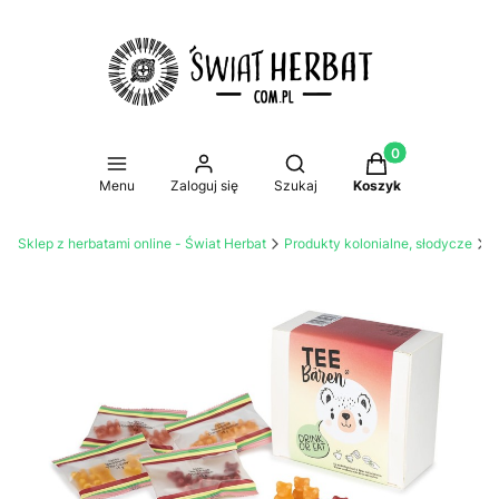
Produkty w koszy
Otwórz wyszukiwarkę
Menu
Zaloguj się
Szukaj
Koszyk
Sklep z herbatami online - Świat Herbat
Produkty kolonialne, słodycze
Ż