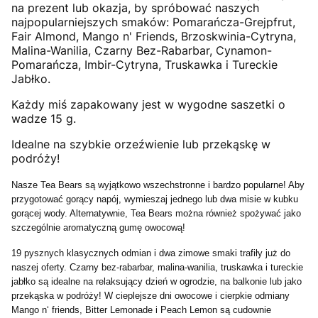
na prezent lub okazja, by spróbować naszych
najpopularniejszych smaków: Pomarańcza-Grejpfrut,
Fair Almond, Mango n' Friends, Brzoskwinia-Cytryna,
Malina-Wanilia, Czarny Bez-Rabarbar, Cynamon-
Pomarańcza, Imbir-Cytryna, Truskawka i Tureckie
Jabłko.
Każdy miś zapakowany jest w wygodne saszetki o
wadze 15 g.
Idealne na szybkie orzeźwienie lub przekąskę w
podróży!
Nasze Tea Bears są wyjątkowo wszechstronne i bardzo popularne!
Aby
przygotować gorący napój, wymieszaj jednego lub dwa misie w kubku
gorącej wody.
Alternatywnie, Tea Bears można również spożywać jako
szczególnie aromatyczną gumę owocową!
19 pysznych klasycznych odmian i dwa zimowe smaki trafiły już do
naszej oferty.
Czarny bez-rabarbar, malina-wanilia, truskawka i tureckie
jabłko są idealne na relaksujący dzień w ogrodzie, na balkonie lub jako
przekąska w podróży!
W cieplejsze dni owocowe i cierpkie odmiany
Mango n‘ friends, Bitter Lemonade i Peach Lemon są cudownie