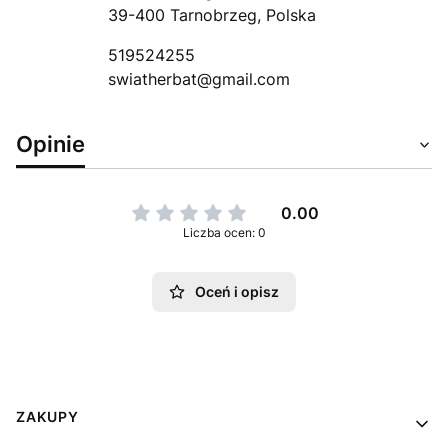
39-400 Tarnobrzeg, Polska
519524255
swiatherbat@gmail.com
Opinie
0.00
Liczba ocen: 0
Oceń i opisz
Linki w stopce
ZAKUPY