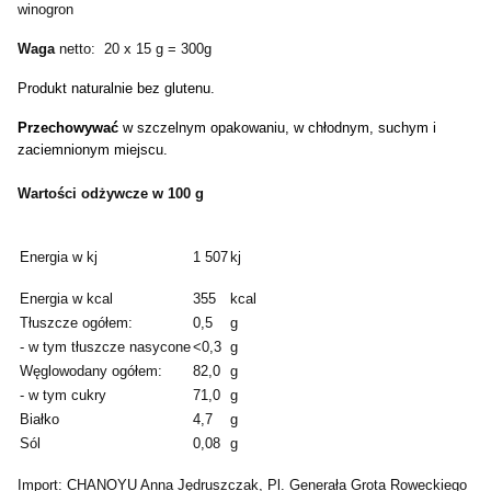
winogron
Waga
netto: 20 x 15 g = 300g
Produkt naturalnie bez glutenu.
Przechowywać
w szczelnym opakowaniu, w chłodnym, suchym i
zaciemnionym miejscu.
Wartości odżywcze w 100 g
Energia w kj
1 507
kj
Energia w kcal
355
kcal
Tłuszcze ogółem:
0,5
g
- w tym tłuszcze nasycone
<0,3
g
Węglowodany ogółem:
82,0
g
- w tym cukry
71,0
g
Białko
4,7
g
Sól
0,08
g
Import: CHANOYU Anna Jędruszczak, Pl. Generała Grota Roweckiego