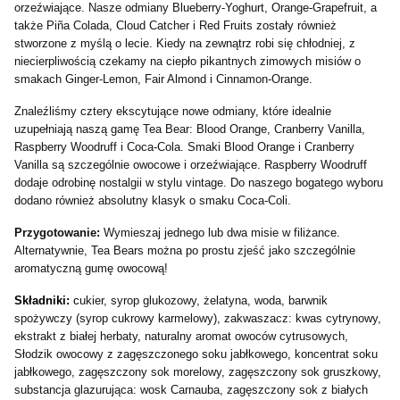
orzeźwiające.
Nasze odmiany Blueberry-Yoghurt, Orange-Grapefruit, a
także Piña Colada, Cloud Catcher i Red Fruits zostały również
stworzone z myślą o lecie.
Kiedy na zewnątrz robi się chłodniej, z
niecierpliwością czekamy na ciepło pikantnych zimowych misiów o
smakach Ginger-Lemon, Fair Almond i Cinnamon-Orange.
Znaleźliśmy cztery ekscytujące nowe odmiany, które idealnie
uzupełniają naszą gamę Tea Bear: Blood Orange, Cranberry Vanilla,
Raspberry Woodruff i Coca-Cola.
Smaki Blood Orange i Cranberry
Vanilla są szczególnie owocowe i orzeźwiające.
Raspberry Woodruff
dodaje odrobinę nostalgii w stylu vintage.
Do naszego bogatego wyboru
dodano również absolutny klasyk o smaku Coca-Coli.
Przygotowanie:
Wymieszaj jednego lub dwa misie w filiżance.
Alternatywnie, Tea Bears można po prostu zjeść jako szczególnie
aromatyczną gumę owocową!
Składniki:
c
ukier, syrop glukozowy, żelatyna, woda, barwnik
spożywczy (syrop cukrowy karmelowy), zakwaszacz: kwas cytrynowy,
ekstrakt z białej herbaty, naturalny aromat owoców cytrusowych,
Słodzik owocowy z zagęszczonego soku jabłkowego, koncentrat soku
jabłkowego, zagęszczony sok morelowy, zagęszczony sok gruszkowy,
substancja glazurująca: wosk Carnauba, zagęszczony sok z białych