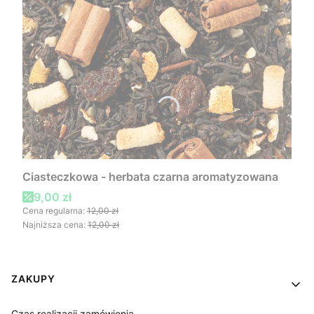
Ciasteczkowa - herbata czarna aromatyzowana
Cena promocyjna
9,00 zł
Cena regularna:
12,00 zł
Najniższa cena:
12,00 zł
Linki w stopce
ZAKUPY
Czas realizacji zamówienia