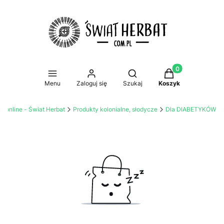
Produkty w koszy
Otwórz wyszukiwarkę
Menu
Zaloguj się
Szukaj
Koszyk
i online - Świat Herbat
Produkty kolonialne, słodycze
Dla DIABETYKÓW