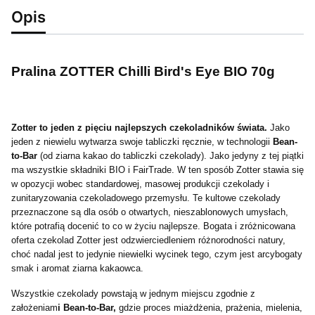
Opis
Pralina ZOTTER Chilli Bird's Eye BIO 70g
Zotter to jeden z pięciu najlepszych czekoladników świata.
Jako
jeden z niewielu wytwarza swoje tabliczki ręcznie, w technologii
Bean-
to-Bar
(od ziarna kakao do tabliczki czekolady). Jako jedyny z tej piątki
ma wszystkie składniki BIO i FairTrade. W ten sposób Zotter stawia się
w opozycji wobec standardowej, masowej produkcji czekolady i
zunitaryzowania czekoladowego przemysłu. Te kultowe czekolady
przeznaczone są dla osób o otwartych, nieszablonowych umysłach,
które potrafią docenić to co w życiu najlepsze. Bogata i zróżnicowana
oferta czekolad Zotter jest odzwierciedleniem różnorodności natury,
choć nadal jest to jedynie niewielki wycinek tego, czym jest arcybogaty
smak i aromat ziarna kakaowca.
Wszystkie czekolady powstają w jednym miejscu zgodnie z
założeniam
i Bean-to-Bar,
gdzie proces miażdżenia, prażenia, mielenia,