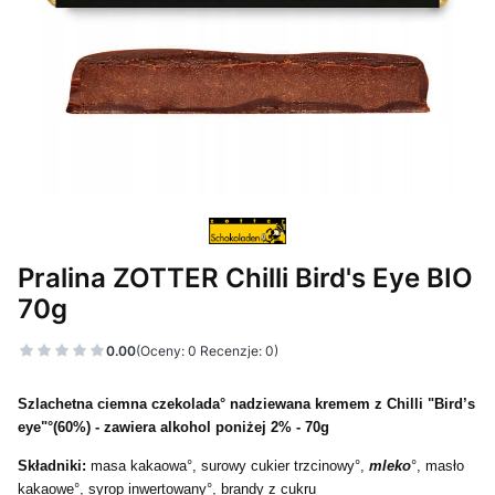
Pralina ZOTTER Chilli Bird's Eye BIO
70g
0.00
(Oceny: 0 Recenzje: 0)
Szlachetna ciemna czekolada° nadziewana kremem z Chilli "Bird’s
eye"°(60%) - zawiera alkohol poniżej 2% - 70g
Składniki:
masa kakaowa°, surowy cukier trzcinowy°,
mleko
°, masło
kakaowe°, syrop inwertowany°, brandy z cukru