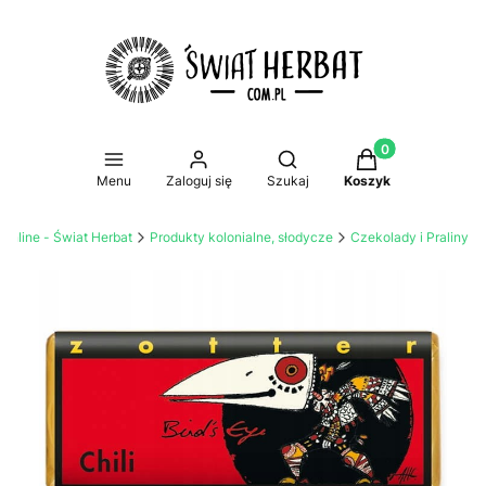
Produkty w koszy
Otwórz wyszukiwarkę
Menu
Zaloguj się
Szukaj
Koszyk
 online - Świat Herbat
Produkty kolonialne, słodycze
Czekolady i Praliny