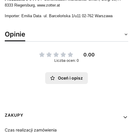
8333 Riegersburg, www.zotter.at
Importer: Emilia Data ul. Barcelońska 1/u11 02-762 Warszawa
Opinie
0.00
Liczba ocen: 0
Oceń i opisz
Linki w stopce
ZAKUPY
Czas realizacji zamówienia