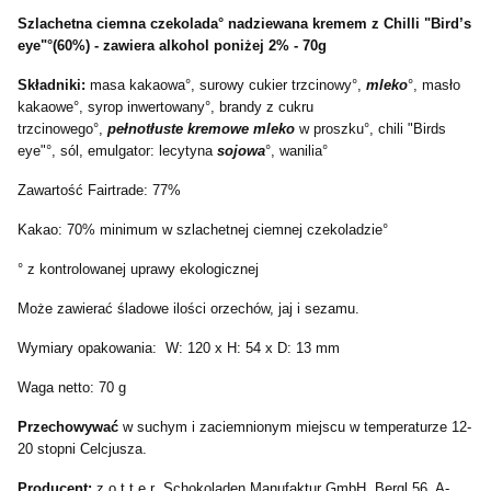
Szlachetna ciemna czekolada° nadziewana kremem z Chilli "Bird’s
eye"°(60%) - zawiera alkohol poniżej 2% - 70g
Składniki:
masa kakaowa°, surowy cukier trzcinowy°,
mleko
°, masło
kakaowe°, syrop inwertowany°, brandy z cukru
trzcinowego°,
pełnotłuste kremowe mleko
w proszku°, chili "Birds
eye"°, sól, emulgator: lecytyna
sojowa
°, wanilia°
Zawartość Fairtrade: 77%
Kakao: 70% minimum w szlachetnej ciemnej czekoladzie°
° z kontrolowanej uprawy ekologicznej
Może zawierać śladowe ilości orzechów, jaj i sezamu.
Wymiary opakowania: W: 120 x H: 54 x D: 13 mm
Waga netto: 70 g
Przechowywać
w suchym i zaciemnionym miejscu w temperaturze 12-
20 stopni Celcjusza.
Producent:
z o t t e r Schokoladen Manufaktur GmbH, Bergl 56, A-