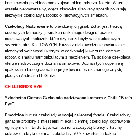
konszowania przebiega pod czujnym okiem mistrza Josefa. W ten
właśnie niepowtarzalny, wręcz zindywidualizowany sposób powstają
niezwykłe czekolady Labooko o innowacyjnych smakach.
Czekolady Nadziewane
to prawdziwy oryginał. Zotter jest twórcą
cudownych kompozycji smaku i unikalnego designu ręcznie
nadziewanych tabliczek, które szybko zdobyły w czekoladowym
świecie status KULTOWYCH. Każda z nich uwodzi niepowtarzalnie
ułożonymi warstwami ukrytymi w doskonałej kuwerturze domowej
roboty, o smaku harmonizującym z nadzieniem. Ta scalona czekolada
oferuje nadzwyczajne doznania smakowe. Doznań tych dopełniają
opakowania biodegradowalne projektowane przez znanego artystę
plastyka Andreasa H. Gratze.
CHILLI BIRD'S EYE
Szlachetna Ciemna Czekolada nadziewana kremem z Chilli "Bird's
Eye".
Prawdziwa kultura czekolady w swojej najlepszej formie. Czekoladowy
ganache zrobiony z mieszanki mleka i ciemnej czekolady, doprawiona
ognistym chilli Bird's Eye, wzmocniona szczyptą brandy z trzciny
cukrowej i okryta ciemną czekoladą z 70% zawartością kakao.