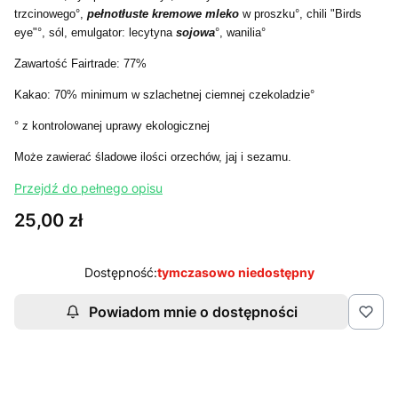
trzcinowego°,
pełnotłuste kremowe mleko
w proszku°, chili "Birds
eye"°, sól, emulgator: lecytyna
sojowa
°, wanilia°
Zawartość Fairtrade: 77%
Kakao: 70% minimum w szlachetnej ciemnej czekoladzie°
° z kontrolowanej uprawy ekologicznej
Może zawierać śladowe ilości orzechów, jaj i sezamu.
Przejdź do pełnego opisu
Cena
25,00 zł
Dostępność:
tymczasowo niedostępny
Powiadom mnie o dostępności