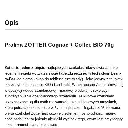
Opis
Pralina ZOTTER Cognac + Coffee BIO 70g
Zotter to jeden z pięciu najlepszych czekoladników świata.
Jako
jeden z niewielu wytwarza swoje tabliczki ręcznie, w technologii
Bean-
to-Bar
(od ziarna kakao do tabliczki czekolady). Jako jedyny z tej piątki
ma wszystkie składniki BIO i FairTrade. W ten sposób Zotter stawia się
w opozycji wobec standardowej, masowej produkcji czekolady i
zunitaryzowania czekoladowego przemysłu. Te kultowe czekolady
przeznaczone są dla osób o otwartych, nieszablonowych umysłach,
które potrafią docenić to co w życiu najlepsze. Bogata i zróżnicowana
oferta czekolad Zotter jest odzwierciedleniem różnorodności natury,
choć nadal jest to jedynie niewielki wycinek tego, czym jest arcybogaty
smak i aromat ziarna kakaowca.