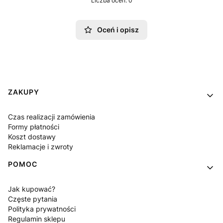
Liczba ocen: 0
Oceń i opisz
Linki w stopce
ZAKUPY
Czas realizacji zamówienia
Formy płatności
Koszt dostawy
Reklamacje i zwroty
POMOC
Jak kupować?
Częste pytania
Polityka prywatności
Regulamin sklepu