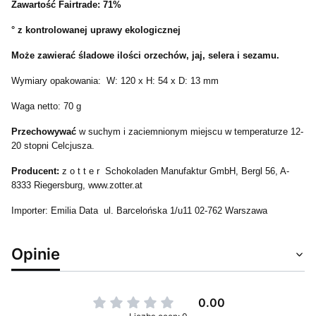
Zawartość Fairtrade: 71%
° z kontrolowanej uprawy ekologicznej
Może zawierać śladowe ilości
orzechów, jaj, selera i sezamu.
Wymiary opakowania: W: 120 x H: 54 x D: 13 mm
Waga netto: 70 g
Przechowywać
w suchym i zaciemnionym miejscu w temperaturze 12-
20 stopni Celcjusza.
Producent:
z o t t e r Schokoladen Manufaktur GmbH, Bergl 56, A-
8333 Riegersburg, www.zotter.at
Importer: Emilia Data ul. Barcelońska 1/u11 02-762 Warszawa
Opinie
0.00