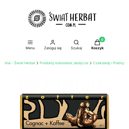
Produkty w koszy
Otwórz wyszukiwarkę
Menu
Zaloguj się
Szukaj
Koszyk
 online - Świat Herbat
Produkty kolonialne, słodycze
Czekolady i Praliny