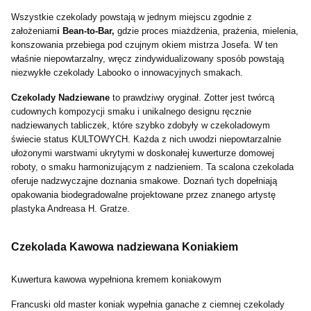
Wszystkie czekolady powstają w jednym miejscu zgodnie z
założeniam
i Bean-to-Bar,
gdzie proces miażdżenia, prażenia, mielenia,
konszowania przebiega pod czujnym okiem mistrza Josefa. W ten
właśnie niepowtarzalny, wręcz zindywidualizowany sposób powstają
niezwykłe czekolady Labooko o innowacyjnych smakach.
Czekolady Nadziewane
to prawdziwy oryginał. Zotter jest twórcą
cudownych kompozycji smaku i unikalnego designu ręcznie
nadziewanych tabliczek, które szybko zdobyły w czekoladowym
świecie status KULTOWYCH. Każda z nich uwodzi niepowtarzalnie
ułożonymi warstwami ukrytymi w doskonałej kuwerturze domowej
roboty, o smaku harmonizującym z nadzieniem. Ta scalona czekolada
oferuje nadzwyczajne doznania smakowe. Doznań tych dopełniają
opakowania biodegradowalne projektowane przez znanego artystę
plastyka Andreasa H. Gratze.
Czekolada Kawowa nadziewana Koniakiem
Kuwertura kawowa wypełniona kremem koniakowym
Francuski old master koniak wypełnia ganache z ciemnej czekolady