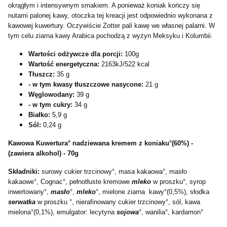
okrągłym i intensywnym smakiem. A ponieważ koniak kończy się
nutami palonej kawy, otoczka tej kreacji jest odpowiednio wykonana z
kawowej kuwertury. Oczywiście Zotter pali kawę we własnej palarni. W
tym celu ziarna kawy Arabica pochodzą z wyżyn Meksyku i Kolumbii.
Wartości odżywcze dla porcji:
100g
Wartość energetyczna:
2163kJ/522 kcal
Tłuszcz:
35 g
- w tym kwasy tłuszczowe nasycone:
21 g
Węglowodany:
39 g
- w tym cukry:
34 g
Białko:
5,9 g
Sól:
0,24 g
Kawowa Kuwertura
° nadziewana kremem z koniaku°(60%) -
(zawiera alkohol) - 70g
Składniki:
surowy cukier trzcinowy°, masa kakaowa°, masło
kakaowe°, Cognac°, pełnotłuste kremowe
mleko
w proszku°, syrop
inwertowany°,
masło
°,
mleko
°, mielone ziarna kawy°(0,5%), słodka
serwatka
w proszku °, nierafinowany cukier trzcinowy°, sól, kawa
mielona°(0,1%), emulgator: lecytyna
sojowa
°, wanilia°, kardamon°