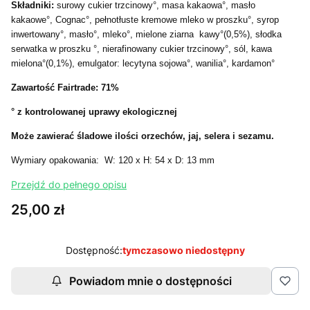
Składniki:
surowy cukier trzcinowy°, masa kakaowa°, masło
kakaowe°, Cognac°, pełnotłuste kremowe mleko w proszku°, syrop
inwertowany°, masło°, mleko°, mielone ziarna kawy°(0,5%), słodka
serwatka w proszku °, nierafinowany cukier trzcinowy°, sól, kawa
mielona°(0,1%), emulgator: lecytyna sojowa°, wanilia°, kardamon°
Zawartość Fairtrade: 71%
° z kontrolowanej uprawy ekologicznej
Może zawierać śladowe ilości
orzechów, jaj, selera i sezamu.
Wymiary opakowania: W: 120 x H: 54 x D: 13 mm
Przejdź do pełnego opisu
Cena
25,00 zł
Dostępność:
tymczasowo niedostępny
Powiadom mnie o dostępności