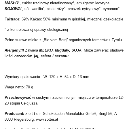
MASŁO
°, cukier trzcinowy nierafinowany°, emulgator: lecytyna
SOJOWA
°, sól, wanilia°, płatki róży°, proszek cytrynowy°, cynamon°
Fairtrade: 59% Kakao: 50% minimum w górskiej, mlecznej czekoladzie
° z kontrolowanej uprawy ekologicznej
Pełne surowe mleko z „Bio vom Berg” organicznych farmerów z Tyrolu.
Alergeny!!!
Zawiera
MLEKO, Migdały, SOJA
. Może zawierać śladowe
ilości
orzechów, jaj, selera i sezamu
.
Wymiary opakowania: W: 120 x H: 54 x D: 13 mm
Waga netto: 70 g
Przechowywać
w suchym i zaciemnionym miejscu w temperaturze 12-
20 stopni Celcjusza.
Producent:
z o t t e r Schokoladen Manufaktur GmbH, Bergl 56, A-
8333 Riegersburg, www.zotter.at