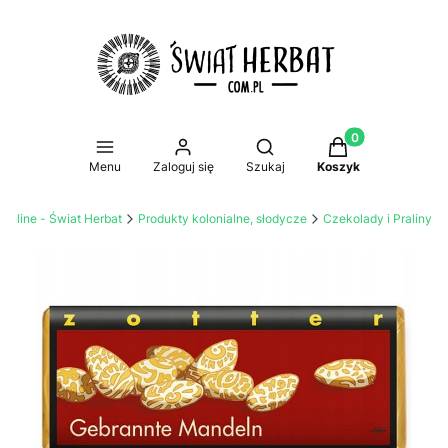
Produkty w koszy
Otwórz wyszukiwarkę
Menu
Zaloguj się
Szukaj
Koszyk
 online - Świat Herbat
Produkty kolonialne, słodycze
Czekolady i Praliny