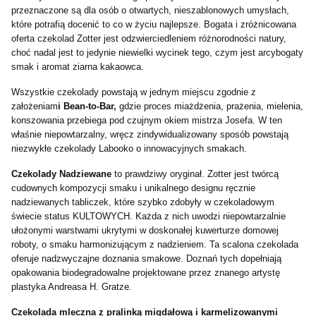
przeznaczone są dla osób o otwartych, nieszablonowych umysłach,
które potrafią docenić to co w życiu najlepsze. Bogata i zróżnicowana
oferta czekolad Zotter jest odzwierciedleniem różnorodności natury,
choć nadal jest to jedynie niewielki wycinek tego, czym jest arcybogaty
smak i aromat ziarna kakaowca.
Wszystkie czekolady powstają w jednym miejscu zgodnie z
założeniam
i Bean-to-Bar,
gdzie proces miażdżenia, prażenia, mielenia,
konszowania przebiega pod czujnym okiem mistrza Josefa. W ten
właśnie niepowtarzalny, wręcz zindywidualizowany sposób powstają
niezwykłe czekolady Labooko o innowacyjnych smakach.
Czekolady Nadziewane
to prawdziwy oryginał. Zotter jest twórcą
cudownych kompozycji smaku i unikalnego designu ręcznie
nadziewanych tabliczek, które szybko zdobyły w czekoladowym
świecie status KULTOWYCH. Każda z nich uwodzi niepowtarzalnie
ułożonymi warstwami ukrytymi w doskonałej kuwerturze domowej
roboty, o smaku harmonizującym z nadzieniem. Ta scalona czekolada
oferuje nadzwyczajne doznania smakowe. Doznań tych dopełniają
opakowania biodegradowalne projektowane przez znanego artystę
plastyka Andreasa H. Gratze.
Czekolada mleczna z pralinką migdałową i karmelizowanymi