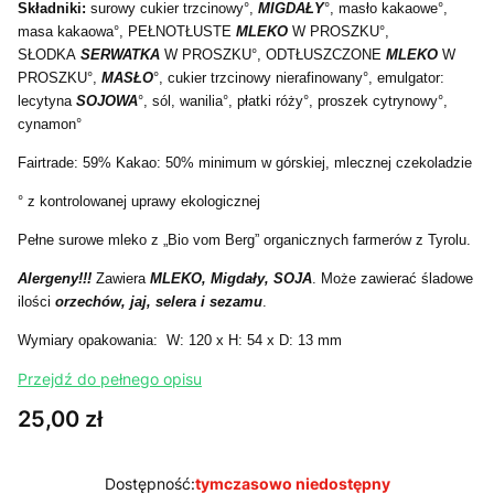
Składniki:
surowy cukier trzcinowy°,
MIGDAŁY
°, masło kakaowe°,
masa kakaowa°, PEŁNOTŁUSTE
MLEK
O
W PROSZKU°,
SŁODKA
SERWATKA
W PROSZKU°, ODTŁUSZCZONE
MLEKO
W
PROSZKU°,
MASŁO
°, cukier trzcinowy nierafinowany°, emulgator:
lecytyna
SOJOWA
°, sól, wanilia°, płatki róży°, proszek cytrynowy°,
cynamon°
Fairtrade: 59% Kakao: 50% minimum w górskiej, mlecznej czekoladzie
° z kontrolowanej uprawy ekologicznej
Pełne surowe mleko z „Bio vom Berg” organicznych farmerów z Tyrolu.
Alergeny!!!
Zawiera
MLEKO, Migdały, SOJA
. Może zawierać śladowe
ilości
orzechów, jaj, selera i sezamu
.
Wymiary opakowania: W: 120 x H: 54 x D: 13 mm
Przejdź do pełnego opisu
Cena
25,00 zł
Dostępność:
tymczasowo niedostępny