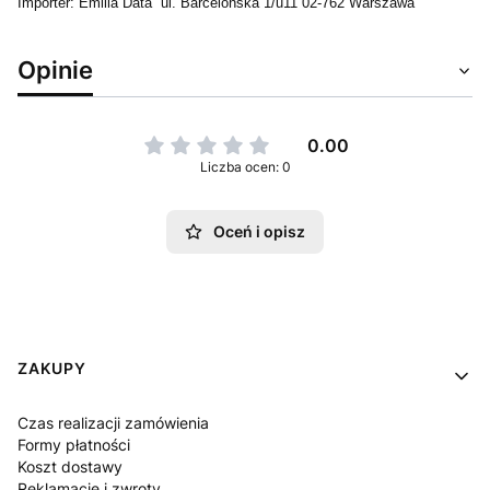
Importer: Emilia Data ul. Barcelońska 1/u11 02-762 Warszawa
Opinie
0.00
Liczba ocen: 0
Oceń i opisz
Linki w stopce
ZAKUPY
Czas realizacji zamówienia
Formy płatności
Koszt dostawy
Reklamacje i zwroty