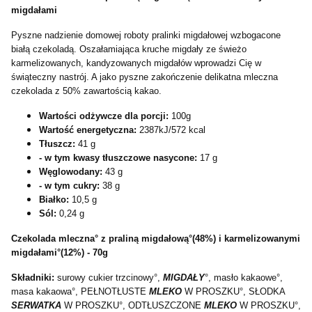
migdałami
Pyszne nadzienie domowej roboty pralinki migdałowej wzbogacone
białą czekoladą. Oszałamiająca kruche migdały ze świeżo
karmelizowanych, kandyzowanych migdałów wprowadzi Cię w
świąteczny nastrój. A jako pyszne zakończenie delikatna mleczna
czekolada z 50% zawartością kakao.
Wartości odżywcze dla porcji:
100g
Wartość energetyczna:
2387kJ/572 kcal
Tłuszcz:
41 g
- w tym kwasy tłuszczowe nasycone:
17 g
Węglowodany:
43 g
- w tym cukry:
38 g
Białko:
10,5 g
Sól:
0,24 g
Czekolada mleczna° z praliną migdałową°(48%) i karmelizowanymi
migdałami°(12%) - 70g
Składniki:
surowy cukier trzcinowy°,
MIGDAŁY
°, masło kakaowe°,
masa kakaowa°, PEŁNOTŁUSTE
MLEK
O
W PROSZKU°, SŁODKA
SERWATKA
W PROSZKU°, ODTŁUSZCZONE
MLEKO
W PROSZKU°,