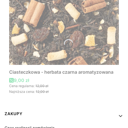
Ciasteczkowa - herbata czarna aromatyzowana
Cena promocyjna
9,00 zł
Cena regularna:
12,00 zł
Najniższa cena:
12,00 zł
Linki w stopce
ZAKUPY
Czas realizacji zamówienia