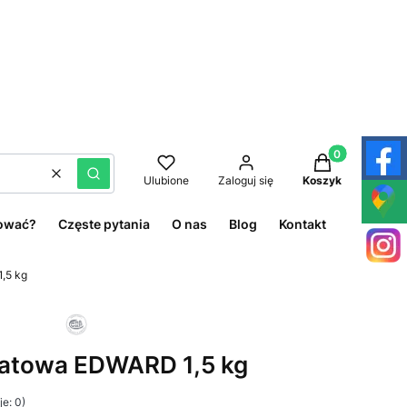
Produkty w kos
Wyczyść
Szukaj
Ulubione
Zaloguj się
Koszyk
ować?
Częste pytania
O nas
Blog
Kontakt
,5 kg
atowa EDWARD 1,5 kg
e: 0)