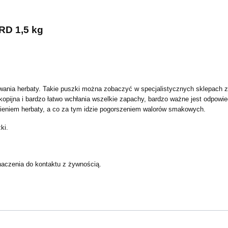
D 1,5 kg
nia herbaty. Takie puszki można zobaczyć w specjalistycznych sklepach z
kopijna i bardzo łatwo wchłania wszelkie zapachy, bardzo ważne jest odpow
otnieniem herbaty, a co za tym idzie pogorszeniem walorów smakowych.
ki.
naczenia do kontaktu z żywnością.