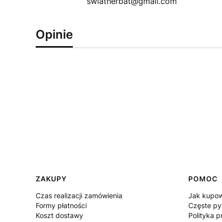
swiatherbat@gmail.com
Opinie
Linki w stopce
ZAKUPY
POMOC
Czas realizacji zamówienia
Jak kupo
Formy płatności
Częste py
Koszt dostawy
Polityka p