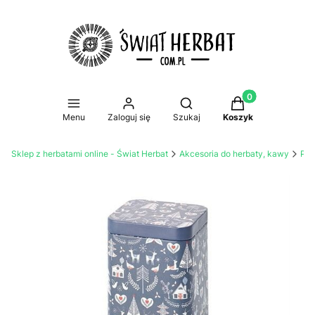
Produkty w koszy
Otwórz wyszukiwarkę
Menu
Zaloguj się
Szukaj
Koszyk
Sklep z herbatami online - Świat Herbat
Akcesoria do herbaty, kawy
Prz