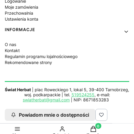
Logowanie
Moje zamówienia
Przechowalnia
Ustawienia konta
INFORMACJE
O nas
Kontakt
Regulamin programu lojalnościowego
Rekomendowane strony
Świat Herbat
| plac Roweckiego 1, lokal 5, 39-400 Tarnobrzeg,
woj. podkarpackie | tel.
519524255
, e-mail:
swiatherbat@gmail.com
| NIP: 8671853283
Powiadom mnie o dostępności
Sklep działa z pomocą
Netplace.com.pl
Produkty w koszyku:
Sklep internetowy
Shoper.pl