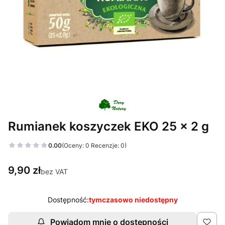
Rumianek koszyczek EKO 25 x 2 g
0.00
(Oceny: 0 Recenzje: 0)
Cena
9,90 zł
bez VAT
Dostępność:
tymczasowo niedostępny
Powiadom mnie o dostępności