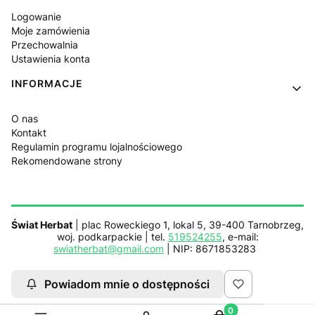
Logowanie
Moje zamówienia
Przechowalnia
Ustawienia konta
INFORMACJE
O nas
Kontakt
Regulamin programu lojalnościowego
Rekomendowane strony
Świat Herbat
| plac Roweckiego 1, lokal 5, 39-400 Tarnobrzeg,
woj. podkarpackie | tel.
519524255
, e-mail:
swiatherbat@gmail.com
| NIP: 8671853283
Powiadom mnie o dostępności
Sklep działa z pomocą
Netplace.com.pl