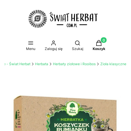
Produkty w koszy
Otwórz wyszukiwarkę
Menu
Zaloguj się
Szukaj
Koszyk
line - Świat Herbat
Herbata
Herbaty ziołowe i Rooibos
Zioła klasyczne