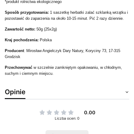
*produkt rolnictwa ekologicznego
Sposób przygotowania:
1 saszetkę herbatki zalać szklanką wrzątku i
pozostawić do zaparzenia na około 10-15 minut. Pić 2 razy dziennie.
Zawartość netto:
50g (25x2g)
Kraj pochodzenia:
Polska
Producent
: Mirosław Angielczyk Dary Natury, Koryciny 73, 17-315
Grodzisk
Przechowywać
w szczelnie zamkniętym opakowaniu, w chłodnym,
suchym i ciemnym miejscu.
Opinie
0.00
Liczba ocen: 0