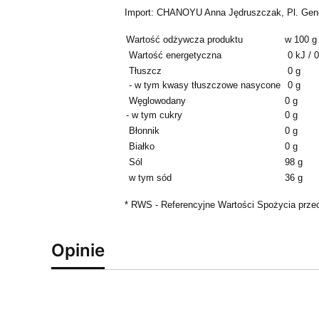
Import: CHANOYU Anna Jędruszczak, Pl. Gener
Wartość odżywcza produktu
w 100 g
Wartość energetyczna
0 kJ / 0
Tłuszcz
0 g
- w tym kwasy tłuszczowe nasycone
0 g
Węglowodany
0 g
- w tym cukry
0 g
Błonnik
0 g
Białko
0 g
Sól
98 g
w tym sód
36 g
* RWS - Referencyjne Wartości Spożycia przeci
Opinie