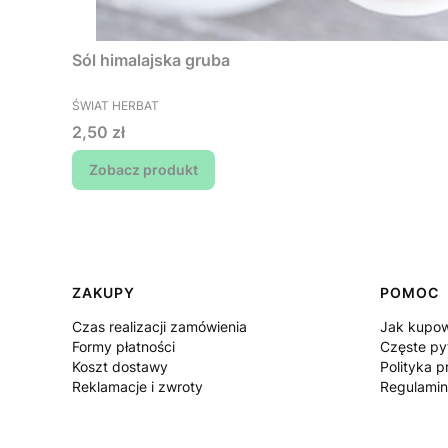
Sól himalajska gruba
PRODUCENT
ŚWIAT HERBAT
Cena
2,50 zł
Zobacz produkt
Linki w stopce
ZAKUPY
POMOC
Czas realizacji zamówienia
Jak kupo
Formy płatności
Częste py
Koszt dostawy
Polityka p
Reklamacje i zwroty
Regulamin