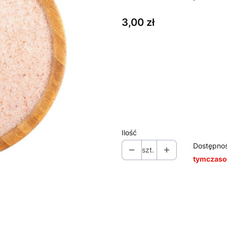
Cena
3,00 zł
Wybierz wariant produktu:
Poszczególne warianty mogą ró
*
Wybierz wagę
Wybierz
Ilość
Dostępno
szt.
tymczaso