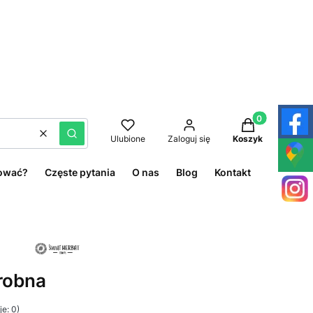
Produkty w kos
Wyczyść
Szukaj
Ulubione
Zaloguj się
Koszyk
ować?
Częste pytania
O nas
Blog
Kontakt
drobna
e: 0)