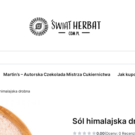
Martin’s – Autorska Czekolada Mistrza Cukiernictwa
Jak kup
 himalajska drobna
Sól himalajska 
0.00
(Oceny: 0 Recenzj