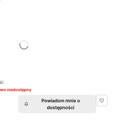
żnić się ceną
ść:
wo niedostępny
Powiadom mnie o
dostępności