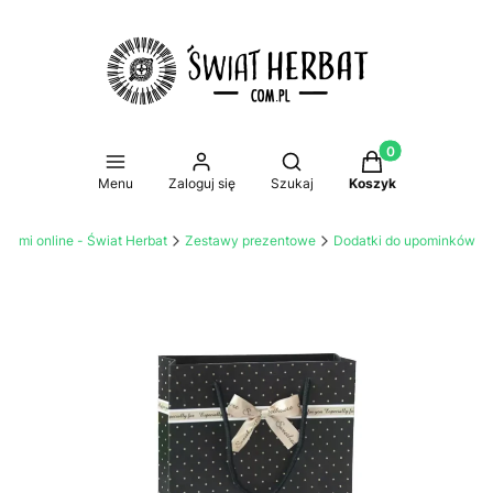
Produkty w koszy
Otwórz wyszukiwarkę
Menu
Zaloguj się
Szukaj
Koszyk
atami online - Świat Herbat
Zestawy prezentowe
Dodatki do upominków