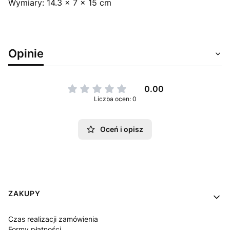
Wymiary: 14.3 x 7 x 15 cm
Opinie
0.00
Liczba ocen: 0
Oceń i opisz
Linki w stopce
ZAKUPY
Czas realizacji zamówienia
Formy płatności