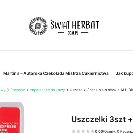
Martin’s – Autorska Czekolada Mistrza Cukiernictwa
Jak kup
kawy
Parzenie
zaparzacze do kawy
Uszczelki 3szt + sitko płaskie ALU Bia
Uszczelki 3szt + 
0.00
(Oceny: 0 Recenzj