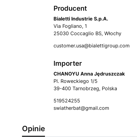
Producent
Bialetti Industrie S.p.A.
Via Fogliano, 1
25030 Coccaglio BS, Włochy
customer.usa@bialettigroup.com
Importer
CHANOYU Anna Jędruszczak
Pl. Roweckiego 1/5
39-400 Tarnobrzeg, Polska
519524255
swiatherbat@gmail.com
Opinie