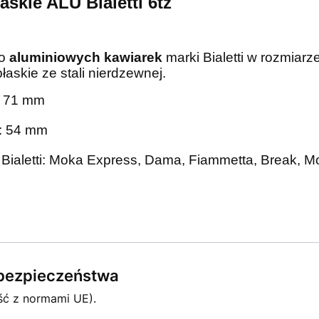
łaskie ALU Bialetti 6tz
do
aluminiowych kawiarek
marki Bialetti w rozmiarz
łaskie ze stali nierdzewnej.
: 71 mm
i: 54 mm
i Bialetti: Moka Express, Dama, Fiammetta, Break, M
e bezpieczeństwa
ść z normami UE).