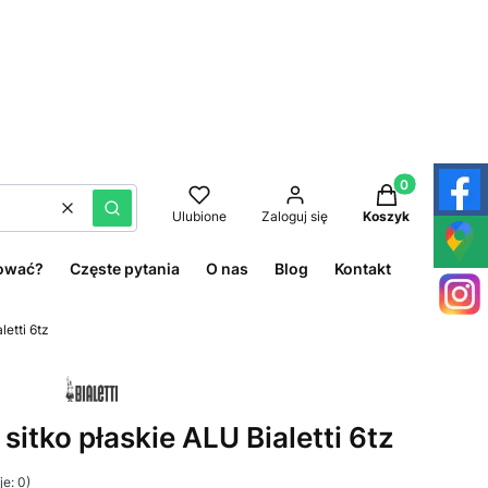
Produkty w kos
Wyczyść
Szukaj
Ulubione
Zaloguj się
Koszyk
ować?
Częste pytania
O nas
Blog
Kontakt
letti 6tz
sitko płaskie ALU Bialetti 6tz
e: 0)