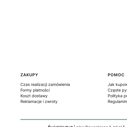
Linki w stopce
ZAKUPY
POMOC
Czas realizacji zamówienia
Jak kupo
Formy płatności
Częste py
Koszt dostawy
Polityka p
Reklamacje i zwroty
Regulamin