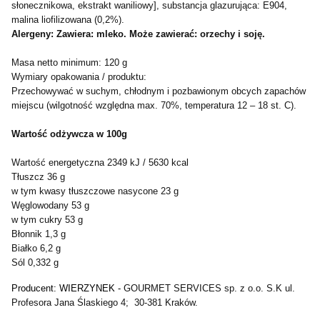
słonecznikowa, ekstrakt waniliowy], substancja glazurująca: E904,
malina liofilizowana (0,2%).
Alergeny: Zawiera: mleko. Może zawierać: orzechy i soję.
Masa netto minimum: 120 g
Wymiary opakowania / produktu:
Przechowywać w suchym, chłodnym i pozbawionym obcych zapachów
miejscu (wilgotność względna max. 70%, temperatura 12 – 18 st. C).
Wartość odżywcza w 100g
Wartość energetyczna
2349 kJ / 5630 kcal
Tłuszcz 36 g
w tym kwasy tłuszczowe nasycone 23 g
Węglowodany 53 g
w tym cukry 53 g
Błonnik 1,3 g
Białko 6,2 g
Sól 0,332 g
Producent: WIERZYNEK -
GOURMET SERVICES sp. z o.o. S.K ul.
Profesora Jana Ślaskiego 4; 30-381 Kraków.