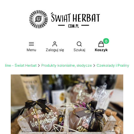
Produkty w koszy
Otwórz wyszukiwarkę
Menu
Zaloguj się
Szukaj
Koszyk
 online - Świat Herbat
Produkty kolonialne, słodycze
Czekolady i Praliny