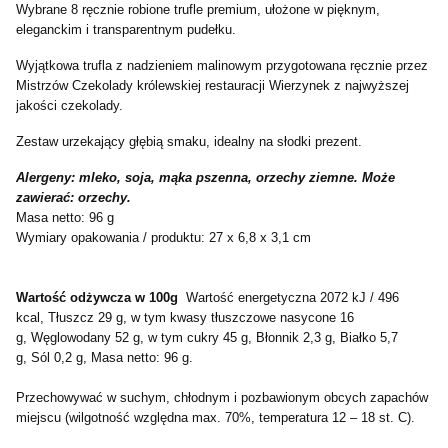
Wybrane 8 ręcznie robione trufle premium, ułożone w pięknym,
eleganckim i transparentnym pudełku.
Wyjątkowa trufla z nadzieniem malinowym przygotowana ręcznie przez
Mistrzów Czekolady królewskiej restauracji Wierzynek z najwyższej
jakości czekolady.
Zestaw urzekający głębią smaku, idealny na słodki prezent.
Alergeny: mleko, soja, mąka pszenna, orzechy ziemne. Może
zawierać: orzechy.
Masa netto: 96 g
Wymiary opakowania / produktu: 27 x 6,8 x 3,1 cm
Wartość odżywcza w 100g
Wartość energetyczna 2072 kJ / 496
kcal, Tłuszcz 29 g, w tym kwasy tłuszczowe nasycone 16
g, Węglowodany 52 g, w tym cukry 45 g, Błonnik 2,3 g, Białko 5,7
g, Sól 0,2 g, Masa netto: 96 g.
Przechowywać w suchym, chłodnym i pozbawionym obcych zapachów
miejscu (wilgotność względna max. 70%, temperatura 12 – 18 st. C).