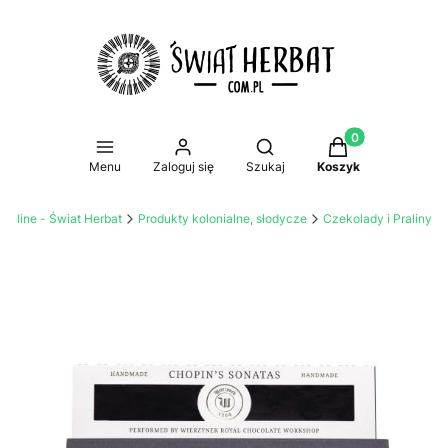
Produkty w koszy
Otwórz wyszukiwarkę
Menu
Zaloguj się
Szukaj
Koszyk
 online - Świat Herbat
Produkty kolonialne, słodycze
Czekolady i Praliny