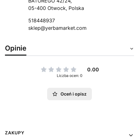
BATOREGO 42/24,
05-400 Otwock, Polska
518448937
sklep@yerbamarket.com
Opinie
0.00
Liczba ocen: 0
Oceń i opisz
Linki w stopce
ZAKUPY