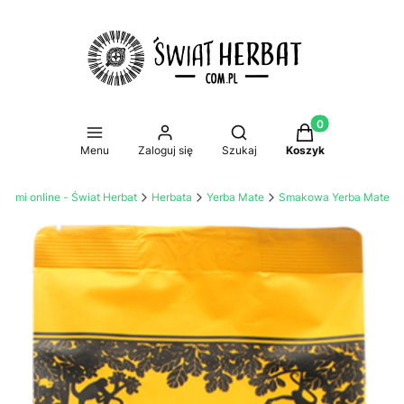
Produkty w koszy
Otwórz wyszukiwarkę
Menu
Zaloguj się
Szukaj
Koszyk
atami online - Świat Herbat
Herbata
Yerba Mate
Smakowa Yerba Mate