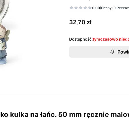
0.00
(Oceny: 0 Recenzj
Cena
32,70 zł
Dostępność:
tymczasowo nied
Powi
ko kulka na łańc. 50 mm ręcznie mal