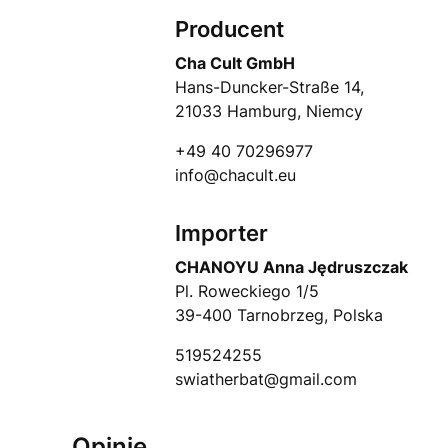
Producent
Cha Cult GmbH
Hans-Duncker-Straße 14,
21033 Hamburg, Niemcy
+49 40 70296977
info@chacult.eu
Importer
CHANOYU Anna Jędruszczak
Pl. Roweckiego 1/5
39-400 Tarnobrzeg, Polska
519524255
swiatherbat@gmail.com
Opinie