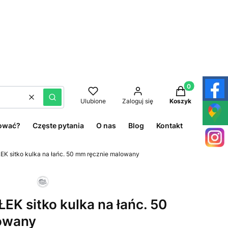
Produkty w kos
Wyczyść
Szukaj
Ulubione
Zaloguj się
Koszyk
ować?
Częste pytania
O nas
Blog
Kontakt
K sitko kulka na łańc. 50 mm ręcznie malowany
EK sitko kulka na łańc. 50
owany