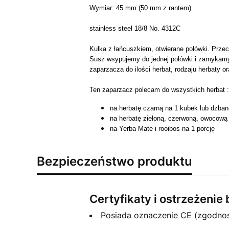
Wymiar: 45 mm (50 mm z rantem)
stainless steel 18/8 No. 4312C
Kulka z łańcuszkiem,
otwierane połówki. Prze
Susz wsypujemy do jednej połówki i
zamykamy
zaparzacza do ilości herbat, rodzaju herbaty o
Ten zaparzacz polecam do
wszystkich herbat :
na herbatę czarną na 1 kubek lub dzban
na herbatę zieloną, czerwoną, owocową
na Yerba Mate i rooibos na 1 porcję
Bezpieczeństwo produktu
Certyfikaty i ostrzeżeni
Posiada oznaczenie CE (zgodno