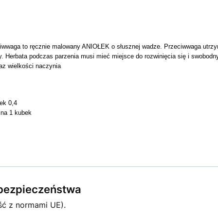
ciwwaga to ręcznie malowany ANIOŁEK o słusznej wadze. Przeciwwaga utrzym
. H
erbata podczas parzenia musi mieć miejsce do rozwinięcia się i swobodn
raz wielkości naczynia
ek 0,4
 na 1 kubek
e bezpieczeństwa
ść z normami UE).