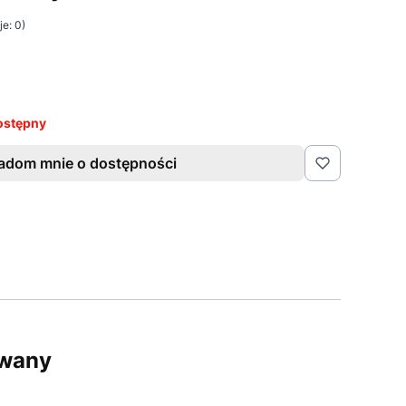
e: 0)
ostępny
adom mnie o dostępności
owany