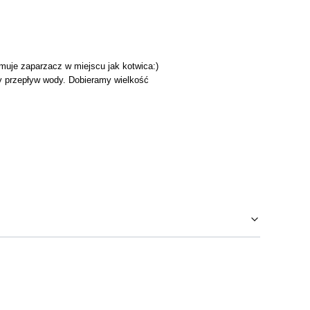
uje zaparzacz w miejscu jak kotwica:)
y przepływ wody. D
obieramy wielkość