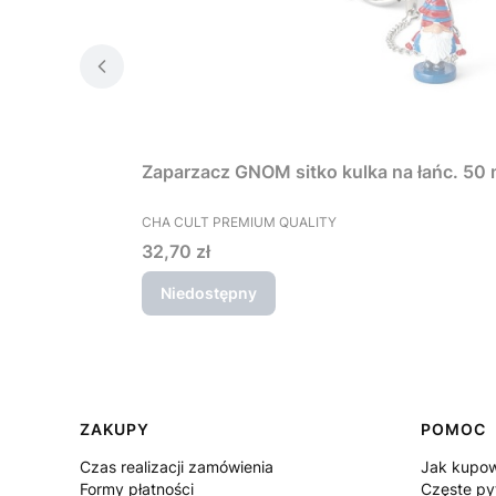
Zaparzacz GNOM sitko kulka na łańc. 50
PRODUCENT
CHA CULT PREMIUM QUALITY
Cena
32,70 zł
Niedostępny
Linki w stopce
ZAKUPY
POMOC
Czas realizacji zamówienia
Jak kupo
Formy płatności
Częste py