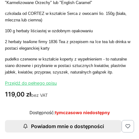
"Karmelizowane Orzechy" lub "English Caramel"
czkolada od CORTEZ w kształcie Serca z owocami lio. 150g (biała,
mleczna lub ciemna)
100 g herbaty liściastej w ozdobnym opakowaniu
2 herbaty tea4one firmy 1836 Tea z przepisem na Ice tea lub drinka w
postaci eleganckiej karty
pudełko czerwone w kształcie koperty z wypełnieniem - to naturalne
siano drzewne i przybranie w postaci sztucznych kwiatów, plastrów
jabłek, kwiatów, przypraw, szyszek, naturalnych gałązek itp.
Przejdź do pełnego opisu
Cena
119,00 zł
bez VAT
Dostępność:
tymczasowo niedostępny
Powiadom mnie o dostępności