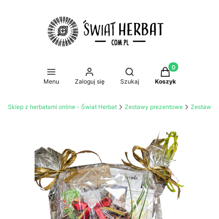
Produkty w koszy
Otwórz wyszukiwarkę
Menu
Zaloguj się
Szukaj
Koszyk
Sklep z herbatami online - Świat Herbat
Zestawy prezentowe
Zestawy 