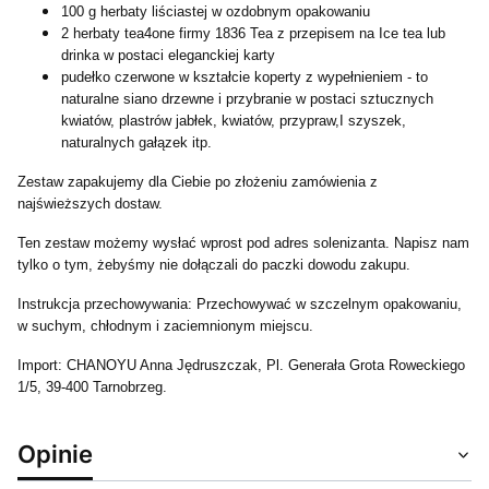
100 g herbaty liściastej w ozdobnym opakowaniu
2 herbaty tea4one firmy 1836 Tea z przepisem na Ice tea lub
drinka w postaci eleganckiej karty
pudełko czerwone w kształcie koperty z wypełnieniem - to
naturalne siano drzewne i przybranie w postaci sztucznych
kwiatów, plastrów jabłek, kwiatów, przypraw,I szyszek,
naturalnych gałązek itp.
Zestaw zapakujemy dla Ciebie po złożeniu zamówienia z
najświeższych dostaw.
Ten zestaw możemy wysłać wprost pod adres solenizanta. Napisz nam
tylko o tym, żebyśmy nie dołączali do paczki dowodu zakupu.
Instrukcja przechowywania: Przechowywać w szczelnym opakowaniu,
w suchym, chłodnym i zaciemnionym miejscu.
Import: CHANOYU Anna Jędruszczak, Pl. Generała Grota Roweckiego
1/5, 39-400 Tarnobrzeg.
Opinie