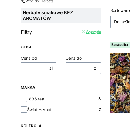
Wróć do: Herbata
Lista
Sortowani
Herbaty smakowe BEZ
AROMATÓW
Domyśl
Filtry
Wyczyść
Bestseller
CENA
Cena od
Cena do
zł
zł
MARKA
Marka
8
1836 tea
2
Świat Herbat
KOLEKCJA