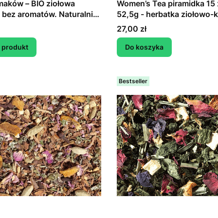
maków – BIO ziołowa
Women’s Tea piramidka 15 
 bez aromatów. Naturalnie
52,5g - herbatka ziołowo-
. Naturalnie pyszna.
bez dodatku aromatów
Cena
27,00 zł
 produkt
Do koszyka
Bestseller