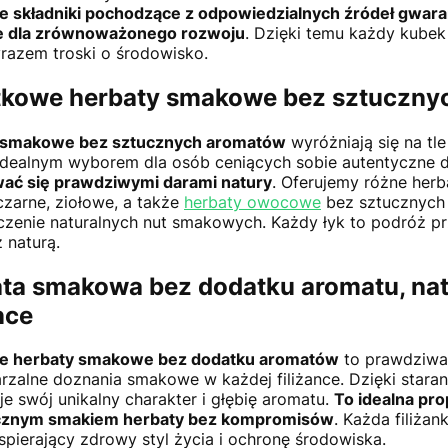
e składniki pochodzące z odpowiedzialnych źródeł gwaran
e dla zrównoważonego rozwoju
. Dzięki temu każdy kubek h
razem troski o środowisko.
kowe herbaty smakowe bez sztuczny
 smakowe bez sztucznych aromatów
wyróżniają się na tle
 idealnym wyborem dla osób ceniących sobie autentyczne 
ać się prawdziwymi darami natury
. Oferujemy różne her
czarne, ziołowe, a także
herbaty owocowe
bez sztucznych 
zenie naturalnych nut smakowych. Każdy łyk to podróż pr
 naturą.
ta smakowa bez dodatku aromatu, nat
nce
ne herbaty smakowe bez dodatku aromatów
to prawdziwa 
rzalne doznania smakowe w każdej filiżance. Dzięki sta
e swój unikalny charakter i głębię aromatu.
To idealna pro
cznym smakiem herbaty bez kompromisów
. Każda filiżan
pierający zdrowy styl życia i ochronę środowiska.