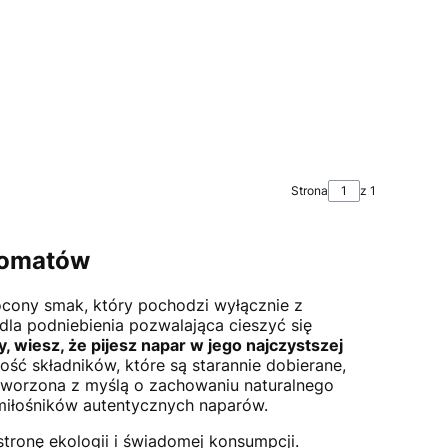
Strona
z 1
romatów
łócony smak, który pochodzi wyłącznie z
dla podniebienia pozwalająca cieszyć się
, wiesz, że pijesz napar w jego najczystszej
ść składników, które są starannie dobierane,
tworzona z myślą o zachowaniu naturalnego
 miłośników autentycznych naparów.
ronę ekologii i świadomej konsumpcji.