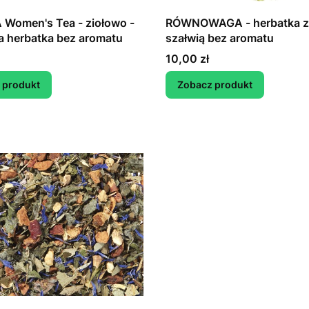
Women's Tea - ziołowo -
RÓWNOWAGA - herbatka zi
 herbatka bez aromatu
szałwią bez aromatu
Cena
10,00 zł
 produkt
Zobacz produkt