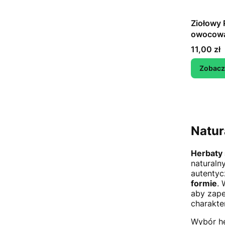
Ziołowy 
owocowa
Cena
11,00 zł
Zobacz
Natur
Herbaty
naturaln
autenty
formie
. 
aby zape
charakte
Wybór he