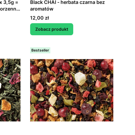
x 3,5g =
Black CHAI - herbata czarna bez
korzenna
aromatów
Cena
12,00 zł
Zobacz produkt
Bestseller