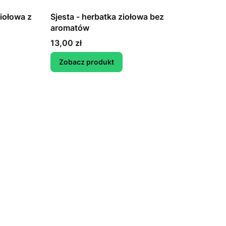
ołowa z
Sjesta - herbatka ziołowa bez
aromatów
Cena
13,00 zł
Zobacz produkt