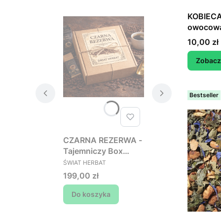
KOBIECA 
owocowa
Cena
10,00 zł
Zobacz
Bestseller
CZARNA REZERWA -
Tajemniczy Box
PRODUCENT
Kawowy (wartość
ŚWIAT HERBAT
min. 250 zł, płacisz
Cena
199,00 zł
199 zł)
Do koszyka