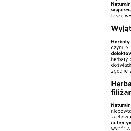
Naturaln
wsparci
także wy
Wyjąt
Herbaty
czyni je
delektow
herbaty 
doświadc
zgodne z
Herba
filiża
Natural
niepowta
zachowuj
autenty
wybór ws