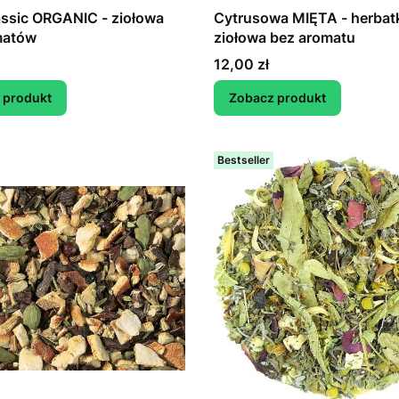
ssic ORGANIC - ziołowa
Cytrusowa MIĘTA - herbatka
matów
ziołowa bez aromatu
Cena
12,00 zł
 produkt
Zobacz produkt
Bestseller