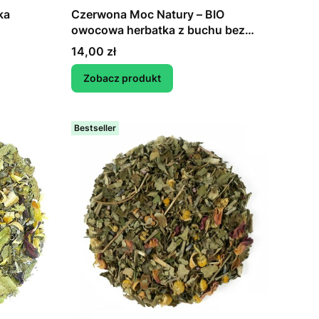
Czerwona Moc Natury – BIO
owocowa herbatka z buchu bez
dodatku aromatu
Cena
14,00 zł
Zobacz produkt
Bestseller