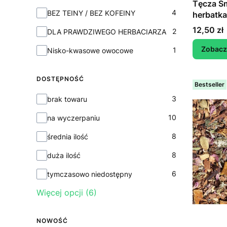
Tęcza S
Kolekcja
4
BEZ TEINY / BEZ KOFEINY
herbatka
kolorowa
Cena
12,50 zł
2
DLA PRAWDZIWEGO HERBACIARZA
Zobacz
1
Nisko-kwasowe owocowe
DOSTĘPNOŚĆ
Bestseller
Dostępność
3
brak towaru
10
na wyczerpaniu
8
średnia ilość
8
duża ilość
6
tymczasowo niedostępny
Więcej opcji (6)
NOWOŚĆ