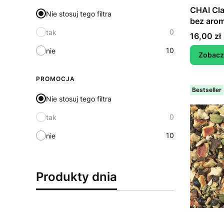
CHAI Cla
Nie stosuj tego filtra
bez aro
0
tak
Cena
16,00 zł
10
nie
Zobacz
PROMOCJA
Bestseller
Nie stosuj tego filtra
0
tak
10
nie
Produkty dnia