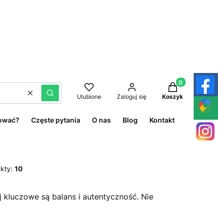
Produkty w kos
Wyczyść
Szukaj
Ulubione
Zaloguj się
Koszyk
ować?
Częste pytania
O nas
Blog
Kontakt
kty:
10
 kluczowe są balans i autentyczność. Nie