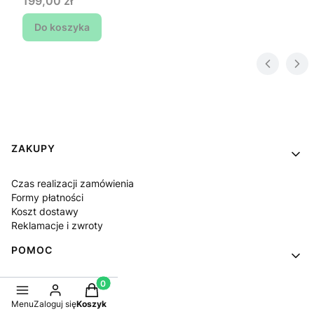
Cena
199,00 zł
Do koszyka
Linki w stopce
ZAKUPY
Czas realizacji zamówienia
Formy płatności
Koszt dostawy
Reklamacje i zwroty
POMOC
Jak kupować?
Produkty w koszyku: 0. Zobacz szczegóły
Częste pytania
Menu
Zaloguj się
Koszyk
Polityka prywatności