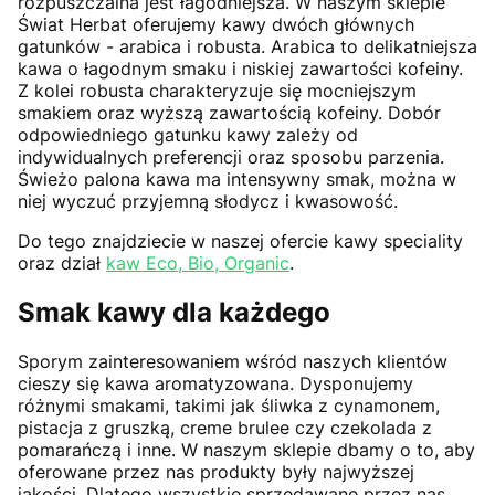
rozpuszczalna jest łagodniejsza. W naszym sklepie
Świat Herbat oferujemy kawy dwóch głównych
gatunków - arabica i robusta. Arabica to delikatniejsza
kawa o łagodnym smaku i niskiej zawartości kofeiny.
Z kolei robusta charakteryzuje się mocniejszym
smakiem oraz wyższą zawartością kofeiny. Dobór
odpowiedniego gatunku kawy zależy od
indywidualnych preferencji oraz sposobu parzenia.
Świeżo palona kawa ma intensywny smak, można w
niej wyczuć przyjemną słodycz i kwasowość.
Do tego znajdziecie w naszej ofercie kawy speciality
oraz dział
kaw Eco, Bio, Organic
.
Smak kawy dla każdego
Sporym zainteresowaniem wśród naszych klientów
cieszy się kawa aromatyzowana. Dysponujemy
różnymi smakami, takimi jak śliwka z cynamonem,
pistacja z gruszką, creme brulee czy czekolada z
pomarańczą i inne. W naszym sklepie dbamy o to, aby
oferowane przez nas produkty były najwyższej
jakości. Dlatego wszystkie sprzedawane przez nas