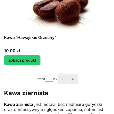
Kawa "Hawajskie Orzechy"
Cena
19,00 zł
Zobacz produkt
Strona
z 7
Przejdź do ostatniej st
Kawa ziarnista
Kawa ziarnista
jest mocna, bez nadmiaru goryczki
oraz o intensywnym i głębokim zapachu, natomiast