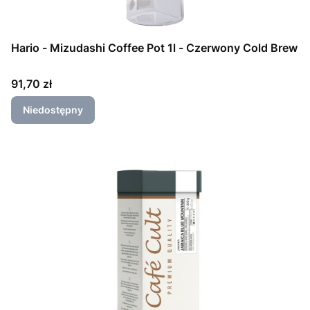
Hario - Mizudashi Coffee Pot 1l - Czerwony Cold Brew
Cena
91,70 zł
Niedostępny