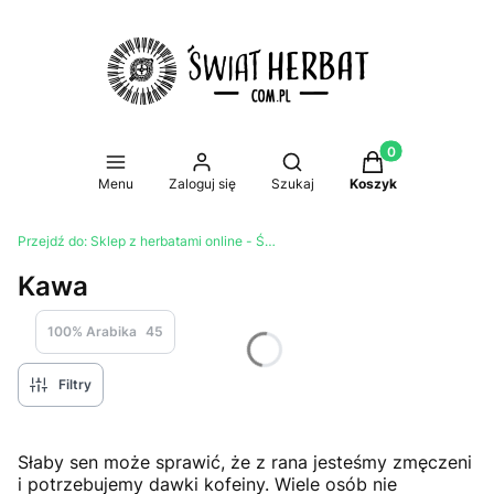
Produkty w koszy
Otwórz wyszukiwarkę
Menu
Zaloguj się
Szukaj
Koszyk
Przejdź do:
Sklep z herbatami online - Świat Herbat
Kawa
100% Arabika
45
Filtry
Słaby sen może sprawić, że z rana jesteśmy zmęczeni
i potrzebujemy dawki kofeiny. Wiele osób nie