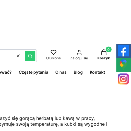
Produkty w kos
Wyczyść
Szukaj
Ulubione
Zaloguj się
Koszyk
ować?
Częste pytania
O nas
Blog
Kontakt
eszyć się gorącą herbatą lub kawą w pracy,
rzymuje swoją temperaturę, a kubki są wygodne i