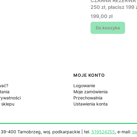
CZARNA REZERWA - 
250 zł, płacisz 199 z
Cena
199,00 zł
Do koszyka
MOJE KONTO
wać?
Logowanie
tania
Moje zamówienia
rywatności
Przechowalnia
 sklepu
Ustawienia konta
, 39-400 Tarnobrzeg, woj. podkarpackie | tel.
519524255
, e-mail:
sw