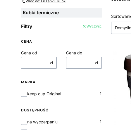
Wróć do: Filiżanki i kubki
Kubki termiczne
Lista
Sortowani
Filtry
Wyczyść
Domyśl
CENA
Cena od
Cena do
zł
zł
MARKA
Marka
1
keep cup Original
DOSTĘPNOŚĆ
Dostępność
1
na wyczerpaniu