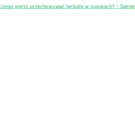
czego warto przechowywać herbatę w puszkach?
– Sekret