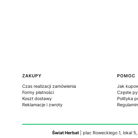
Linki w stopce
ZAKUPY
POMOC
Czas realizacji zamówienia
Jak kupo
Formy płatności
Częste py
Koszt dostawy
Polityka p
Reklamacje i zwroty
Regulamin
Świat Herbat
| plac Roweckiego 1, lokal 5