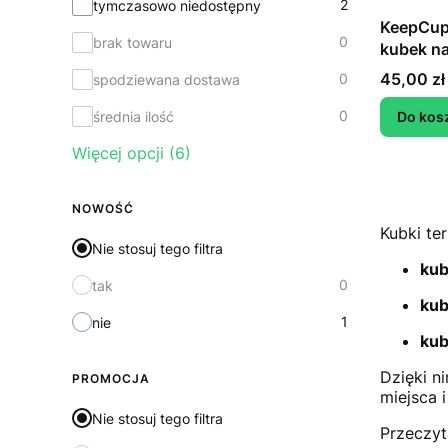
2
tymczasowo niedostępny
KeepCup O
0
brak towaru
kubek na
Cena
45,00 zł
0
spodziewana dostawa
0
średnia ilość
Do kos
Więcej opcji (6)
NOWOŚĆ
Kubki te
Nie stosuj tego filtra
kub
0
tak
kub
1
nie
kub
Dzięki n
PROMOCJA
miejsca i
Nie stosuj tego filtra
Przeczyt