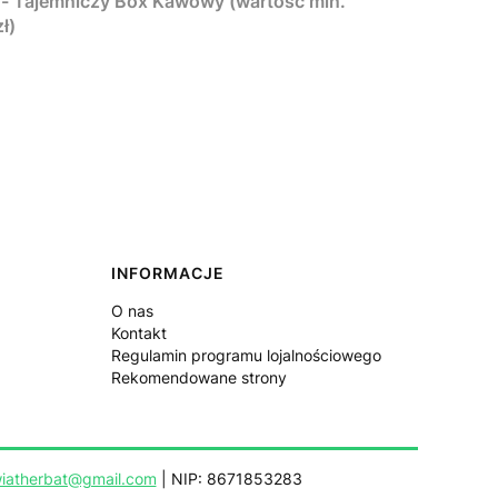
Tajemniczy Box Kawowy (wartość min.
ł)
INFORMACJE
O nas
Kontakt
Regulamin programu lojalnościowego
Rekomendowane strony
iatherbat@gmail.com
| NIP: 8671853283