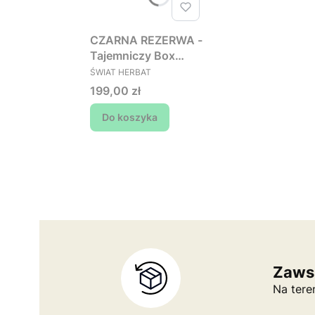
CZARNA REZERWA -
Tajemniczy Box
PRODUCENT
Kawowy (wartość
ŚWIAT HERBAT
min. 250 zł, płacisz
Cena
199,00 zł
199 zł)
Do koszyka
Zaws
Na tere