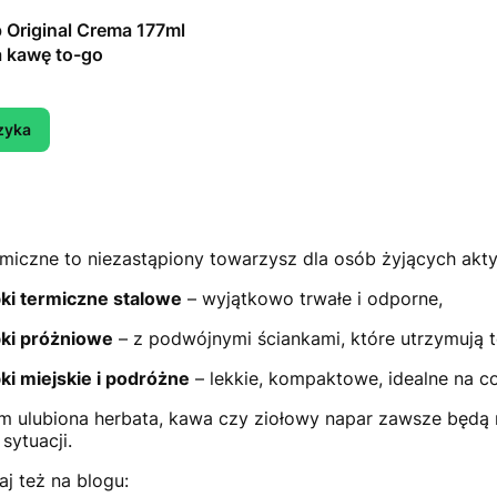
riginal Crema 177ml
 kawę to-go
zyka
rmiczne to niezastąpiony towarzysz dla osób żyjących akty
ki termiczne stalowe
– wyjątkowo trwałe i odporne,
ki próżniowe
– z podwójnymi ściankami, które utrzymują t
ki miejskie i podróżne
– lekkie, kompaktowe, idealne na co
im ulubiona herbata, kawa czy ziołowy napar zawsze będą m
 sytuacji.
aj też na blogu: