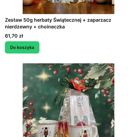
Zestaw 50g herbaty Świątecznej + zaparzacz
nierdzewny + choineczka
Cena
61,70 zł
Do koszyka