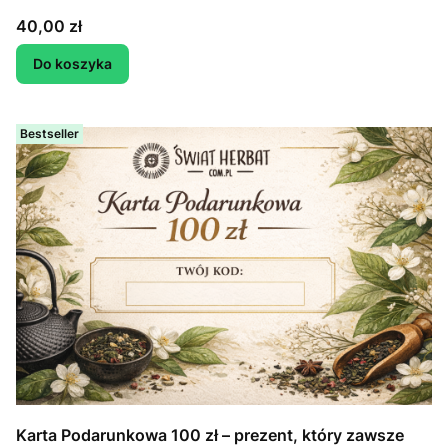
Cena
40,00 zł
Do koszyka
Bestseller
Karta Podarunkowa 100 zł – prezent, który zawsze