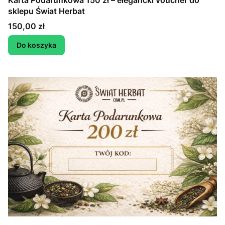
Karta Podarunkowa 150 zł – elegancki voucher do
sklepu Świat Herbat
Cena
150,00 zł
Do koszyka