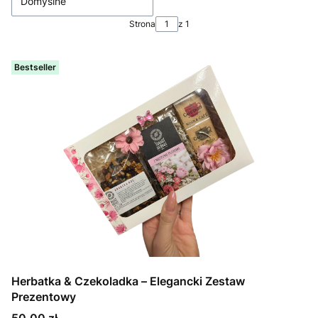
Domyślne
Strona
z 1
Bestseller
Herbatka & Czekoladka – Elegancki Zestaw
Prezentowy
Cena