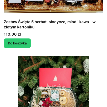
Zestaw Święta 5 herbat, słodycze, miód i kawa - w
złotym kartoniku
Cena
110,00 zł
Do koszyka