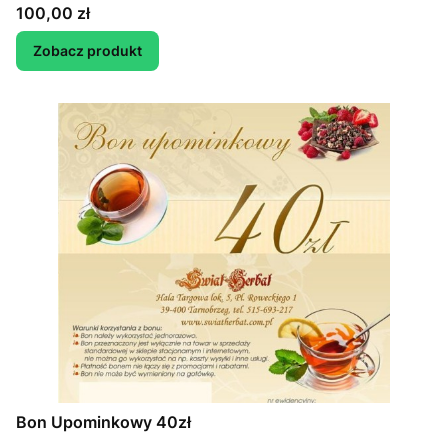
Cena
100,00 zł
Zobacz produkt
Bon Upominkowy 40zł