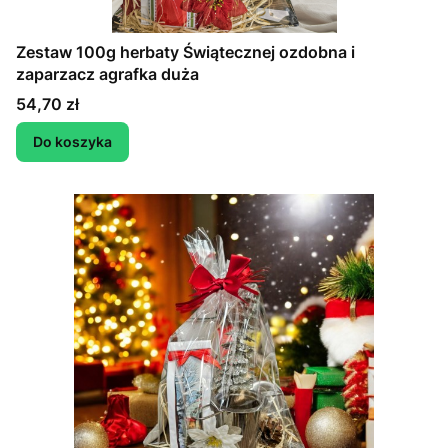
Zestaw 100g herbaty Świątecznej ozdobna i
zaparzacz agrafka duża
Cena
54,70 zł
Do koszyka