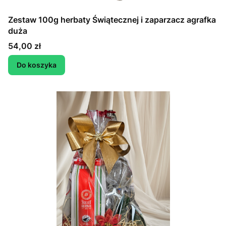
Zestaw 100g herbaty Świątecznej i zaparzacz agrafka
duża
Cena
54,00 zł
Do koszyka