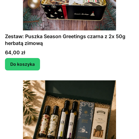
Zestaw: Puszka Season Greetings czarna z 2x 50g
herbatą zimową
Cena
64,00 zł
Do koszyka