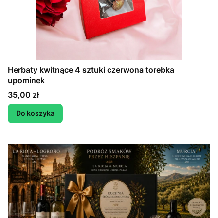
Herbaty kwitnące 4 sztuki czerwona torebka
upominek
Cena
35,00 zł
Do koszyka