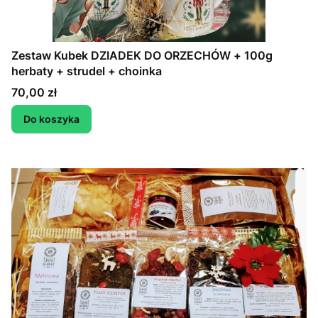
Zestaw Kubek DZIADEK DO ORZECHÓW + 100g
herbaty + strudel + choinka
Cena
70,00 zł
Do koszyka