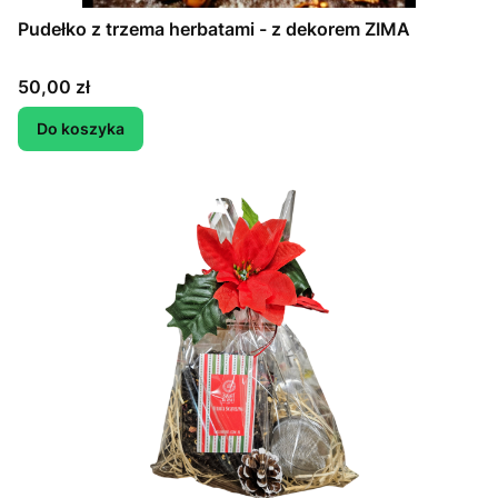
Pudełko z trzema herbatami - z dekorem ZIMA
Cena
50,00 zł
Do koszyka