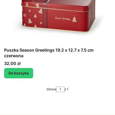
Puszka Season Greetings 19.2 x 12.7 x 7.5 cm
czerwona
Cena
32,00 zł
Do koszyka
Strona
z 1