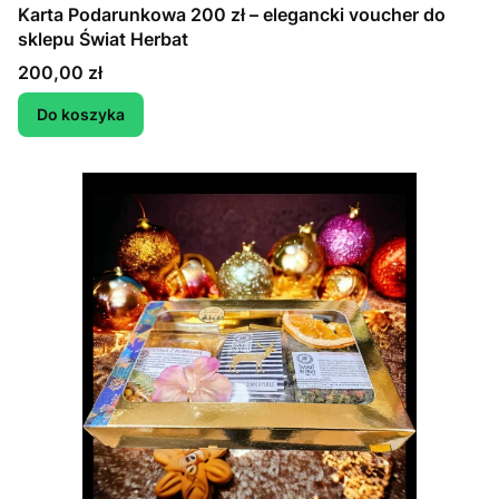
Karta Podarunkowa 200 zł – elegancki voucher do
sklepu Świat Herbat
Cena
200,00 zł
Do koszyka