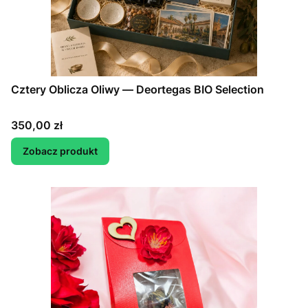
Cztery Oblicza Oliwy — Deortegas BIO Selection
Cena
350,00 zł
Zobacz produkt