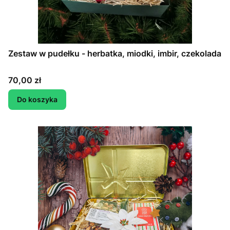
Zestaw w pudełku - herbatka, miodki, imbir, czekolada
Cena
70,00 zł
Do koszyka