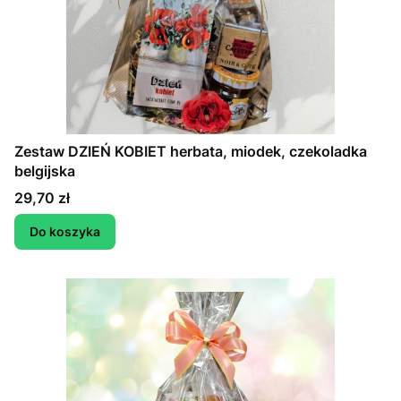
Zestaw DZIEŃ KOBIET herbata, miodek, czekoladka
belgijska
Cena
29,70 zł
Do koszyka