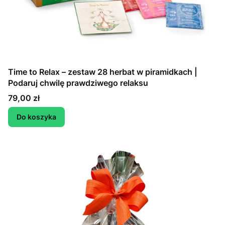
Time to Relax – zestaw 28 herbat w piramidkach |
Podaruj chwilę prawdziwego relaksu
Cena
79,00 zł
Do koszyka