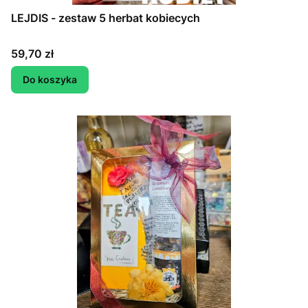
LEJDIS - zestaw 5 herbat kobiecych
Cena
59,70 zł
Do koszyka