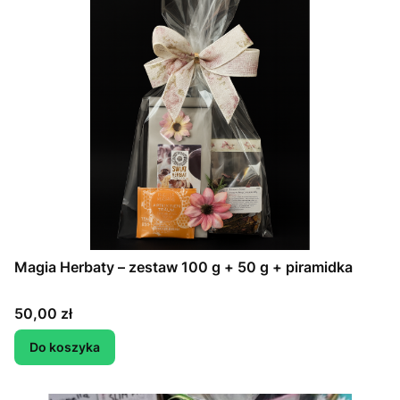
Magia Herbaty – zestaw 100 g + 50 g + piramidka
Cena
50,00 zł
Do koszyka