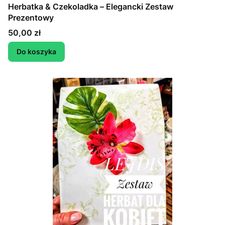
Herbatka & Czekoladka – Elegancki Zestaw
Prezentowy
Cena
50,00 zł
Do koszyka