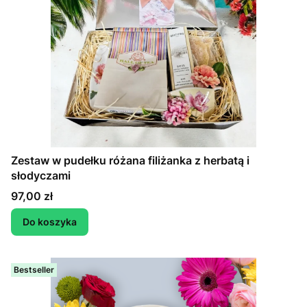
Zestaw w pudełku różana filiżanka z herbatą i
słodyczami
Cena
97,00 zł
Do koszyka
Bestseller