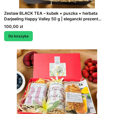
Zestaw BLACK TEA – kubek + puszka + herbata
Darjeeling Happy Valley 50 g | elegancki prezent
premium
Cena
100,00 zł
Do koszyka