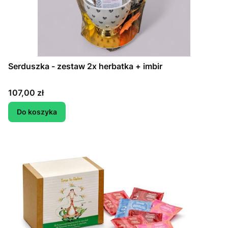
Serduszka - zestaw 2x herbatka + imbir
Cena
107,00 zł
Do koszyka