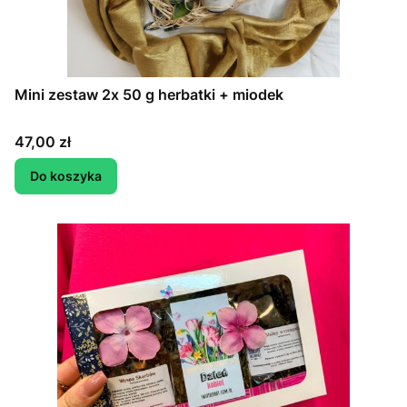
Mini zestaw 2x 50 g herbatki + miodek
Cena
47,00 zł
Do koszyka