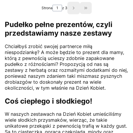
Strona
z 3
Przejdź do ostatniej st
Pudełko pełne prezentów, czyli
przedstawiamy nasze zestawy
Chciałbyś zrobić swojej partnerce miłą
niespodziankę? A może będzie to prezent dla mamy,
którą z pewnością ucieszy zdobnie zapakowane
pudełko z różnościami? Propozycją od nas są
zestawy z herbatą oraz rozmaitymi dodatkami do niej,
ponieważ naszym zdaniem taki miszmasz pysznych
drobiazgów to doskonały prezent na wiele
okoliczności, w tym właśnie na Dzień Kobiet.
Coś ciepłego i słodkiego!
W naszych zestawach na Dzień Kobiet umieściliśmy
wiele słodkich przysmaków, wierząc, że takie
unikatowe przekąski z pewnością trafią w każdy gust.
Są to ciasteczka, gorąca czekolada, miody oraz