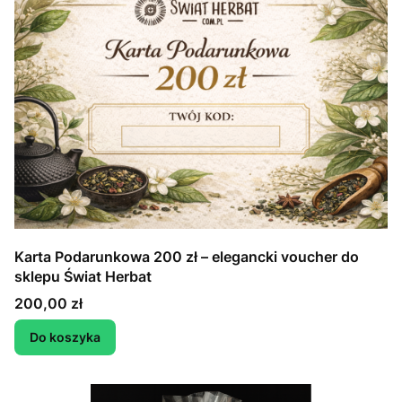
Karta Podarunkowa 200 zł – elegancki voucher do
sklepu Świat Herbat
Cena
200,00 zł
Do koszyka