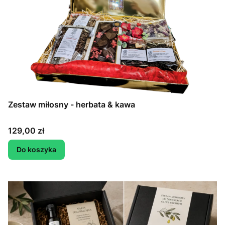
Zestaw miłosny - herbata & kawa
Cena
129,00 zł
Do koszyka