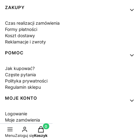
Linki w stopce
ZAKUPY
Czas realizacji zamówienia
Formy płatności
Koszt dostawy
Reklamacje i zwroty
POMOC
Jak kupować?
Częste pytania
Polityka prywatności
Regulamin sklepu
MOJE KONTO
Logowanie
Moje zamówienia
Przechowalnia
Produkty w koszyku: 0. Zobacz szczegóły
Ustawienia konta
Menu
Zaloguj się
Koszyk