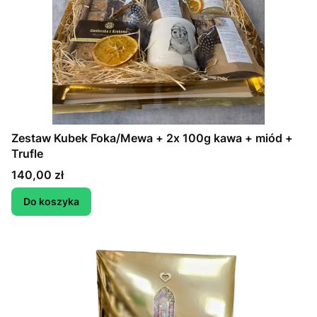
Zestaw Kubek Foka/Mewa + 2x 100g kawa + miód +
Trufle
Cena
140,00 zł
Do koszyka