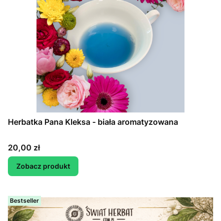
Herbatka Pana Kleksa - biała aromatyzowana
Cena
20,00 zł
Zobacz produkt
Bestseller