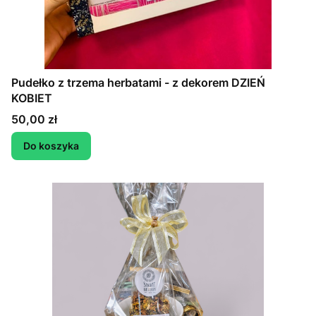
Pudełko z trzema herbatami - z dekorem DZIEŃ
KOBIET
Cena
50,00 zł
Do koszyka