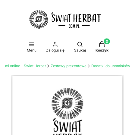
Produkty w koszy
Otwórz wyszukiwarkę
Menu
Zaloguj się
Szukaj
Koszyk
atami online - Świat Herbat
Zestawy prezentowe
Dodatki do upominków