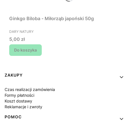
Ginkgo Biloba - Miłorząb japoński 50g
PRODUCENT
DARY NATURY
Cena
5,00 zł
Do koszyka
Linki w stopce
ZAKUPY
Czas realizacji zamówienia
Formy płatności
Koszt dostawy
Reklamacje i zwroty
POMOC