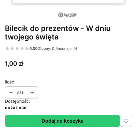
Bilecik do prezentów - W dniu
twojego święta
0.00
(Oceny: 0 Recenzje: 0)
Cena
1,00 zł
Ilość
szt.
Dostępność:
duża ilość
Dodaj do koszyka