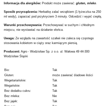
Informacja dla alergików:
Produkt może zawierać:
gluten, mleko
.
Sposób przyrządzenia:
Herbatkę zalać wrzątkiem (1 łyżeczka na 250
ml wody), zaparzać pod przykryciem 3 minuty. Odcedzić i wypić ciepłą.
Warunki przechowywania:
Przechowywać w suchym i chłodnym
miejscu, nie wystawiać na działanie słońca.
Uwaga:
Ze względu na zawartość szałwii nie zaleca się częstego
stosowania kobietom w ciąży oraz karmiącym piersią.
Producent:
Agro - Wodzisław Sp. z o.o. ul. Wałowa 49 44-300
Wodzisław Śląski
Bio:
Tak
Gluten:
może zawierać śladowe ilości
Wegetariańskie:
Tak
Wegańskie:
Tak
Bez dodatku cukru:
Tak
Bez mleka:
Nie
Bez jajek:
Tak