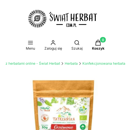
Produkty w koszy
Otwórz wyszukiwarkę
Menu
Zaloguj się
Szukaj
Koszyk
lep z herbatami online - Świat Herbat
Herbata
Konfekcjonowana herbata