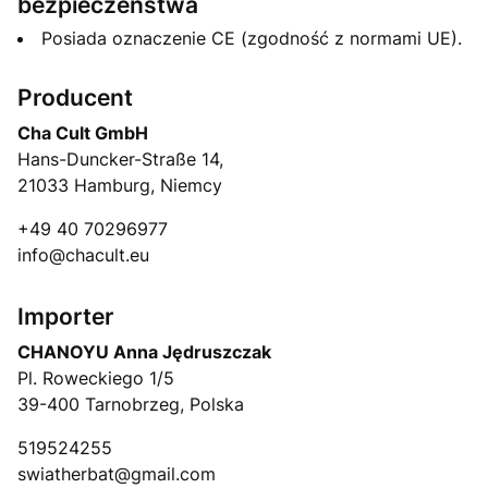
bezpieczeństwa
Posiada oznaczenie CE (zgodność z normami UE).
Producent
Cha Cult GmbH
Hans-Duncker-Straße 14,
21033 Hamburg, Niemcy
+49 40 70296977
info@chacult.eu
Importer
CHANOYU Anna Jędruszczak
Pl. Roweckiego 1/5
39-400 Tarnobrzeg, Polska
519524255
swiatherbat@gmail.com