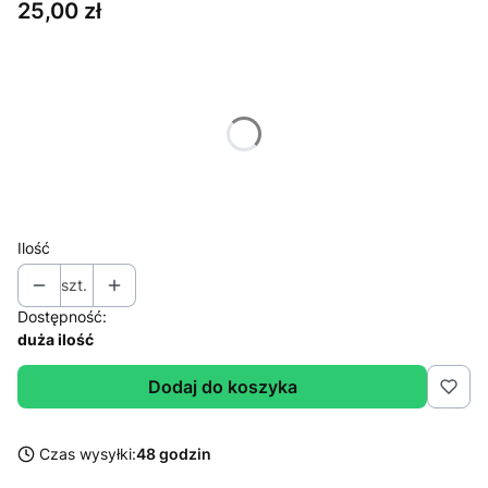
Cena
25,00 zł
Wybierz wariant produktu:
Poszczególne warianty mogą różnić się ceną
*
Wybierz wzór:
Wybierz
Ilość
szt.
Dostępność:
duża ilość
Dodaj do koszyka
Czas wysyłki:
48 godzin