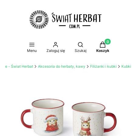
Produkty w koszy
Otwórz wyszukiwarkę
Menu
Zaloguj się
Szukaj
Koszyk
nline - Świat Herbat
Akcesoria do herbaty, kawy
Filiżanki i kubki
Kubki