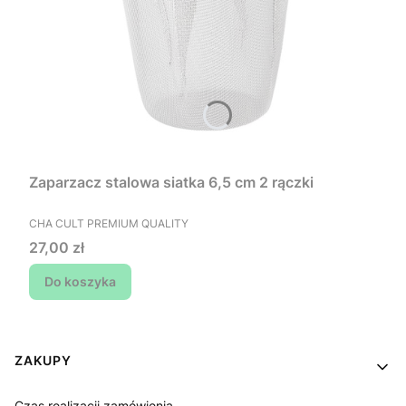
Zaparzacz stalowa siatka 6,5 cm 2 rączki
PRODUCENT
CHA CULT PREMIUM QUALITY
Cena
27,00 zł
Do koszyka
Linki w stopce
ZAKUPY
Czas realizacji zamówienia