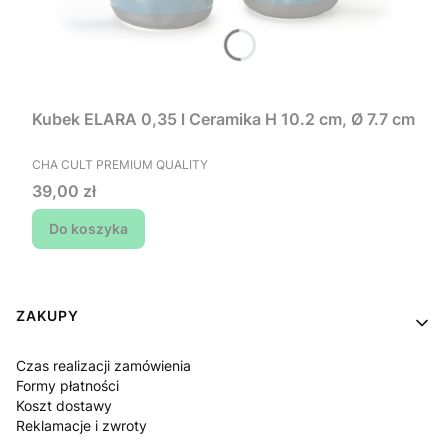
Kubek ELARA 0,35 l Ceramika H 10.2 cm, Ø 7.7 cm
PRODUCENT
CHA CULT PREMIUM QUALITY
Cena
39,00 zł
Do koszyka
Linki w stopce
ZAKUPY
Czas realizacji zamówienia
Formy płatności
Koszt dostawy
Reklamacje i zwroty