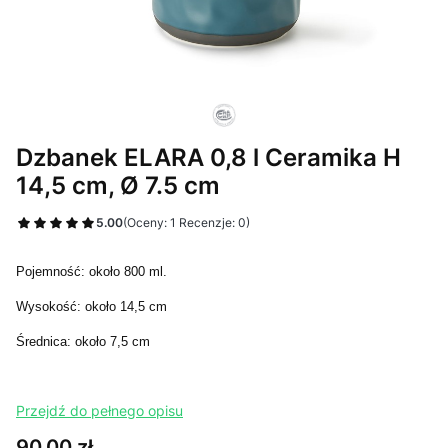
Dzbanek ELARA 0,8 l Ceramika H
14,5 cm, Ø 7.5 cm
5.00
(Oceny: 1 Recenzje: 0)
Pojemność: około 800 ml.
Wysokość: około 14,5 cm
Średnica: około 7,5 cm
Przejdź do pełnego opisu
Cena
90,00 zł