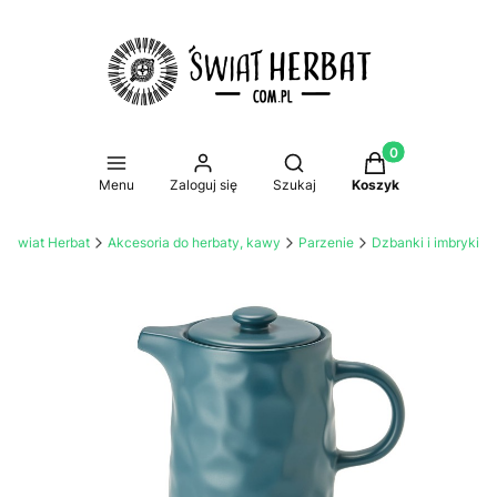
Produkty w koszy
Otwórz wyszukiwarkę
Menu
Zaloguj się
Szukaj
Koszyk
 - Świat Herbat
Akcesoria do herbaty, kawy
Parzenie
Dzbanki i imbryki