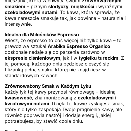
mieszanki, która zachwyca swoim
zrównoważonym
smakiem
– pełnym
słodyczy
,
miękkości
i wyraźnymi
czekoladowymi nutami
. To kawa, która sprawia, że
kawa nareszcie smakuje tak, jak powinna – naturalnie i
intensywnie.
Idealna dla Miłośników Espresso
Wiesz, że espresso to coś więcej niż tylko kawa – to
prawdziwa sztuka!
Arabika Espresso Organico
doskonale nadaje się do parzenia zarówno w
ekspresie ciśnieniowym
, jak i w
tygielku tureckim
. Z
jej pomocą, każdego dnia będziesz cieszyć się
filiżanką pełną smaku, której nie znajdziesz w
standardowych kawach.
Zrównoważony Smak w Każdym Łyku
Każdy łyk tej kawy przynosi równowagę – idealną
kwasowość
, zharmonizowaną z
czekoladowymi
i
kwiatowymi nutami
. Dzięki tej kawie zyskujesz smak,
który nie tylko zaspokaja Twoje pragnienie kawy, ale
również poprawia nastrój i dodaje energii, jakiej
potrzebujesz, by stawić czoła dniu.