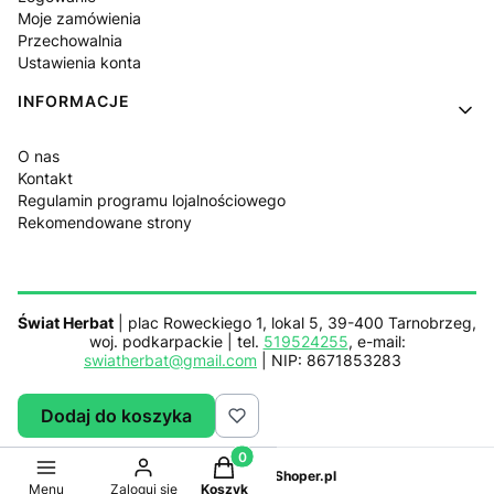
Moje zamówienia
Przechowalnia
Ustawienia konta
INFORMACJE
O nas
Kontakt
Regulamin programu lojalnościowego
Rekomendowane strony
Świat Herbat
| plac Roweckiego 1, lokal 5, 39-400 Tarnobrzeg,
woj. podkarpackie | tel.
519524255
, e-mail:
swiatherbat@gmail.com
| NIP: 8671853283
Dodaj do koszyka
Sklep działa z pomocą
Netplace.com.pl
Produkty w koszyku: 0. Zobacz sz
Sklep internetowy
Shoper.pl
Menu
Zaloguj się
Koszyk