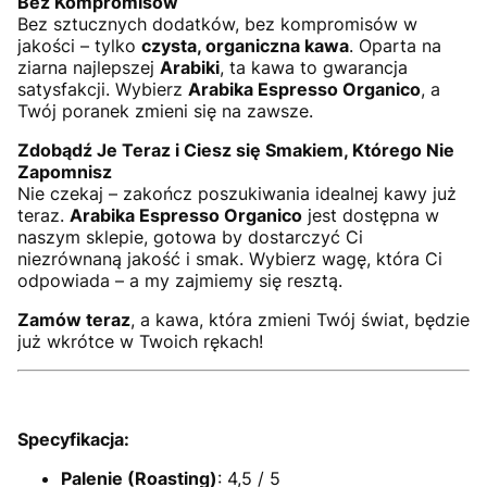
Bez Kompromisów
Bez sztucznych dodatków, bez kompromisów w
jakości – tylko
czysta, organiczna kawa
. Oparta na
ziarna najlepszej
Arabiki
, ta kawa to gwarancja
satysfakcji. Wybierz
Arabika Espresso Organico
, a
Twój poranek zmieni się na zawsze.
Zdobądź Je Teraz i Ciesz się Smakiem, Którego Nie
Zapomnisz
Nie czekaj – zakończ poszukiwania idealnej kawy już
teraz.
Arabika Espresso Organico
jest dostępna w
naszym sklepie, gotowa by dostarczyć Ci
niezrównaną jakość i smak. Wybierz wagę, która Ci
odpowiada – a my zajmiemy się resztą.
Zamów teraz
, a kawa, która zmieni Twój świat, będzie
już wkrótce w Twoich rękach!
Specyfikacja:
Palenie (Roasting)
: 4,5 / 5