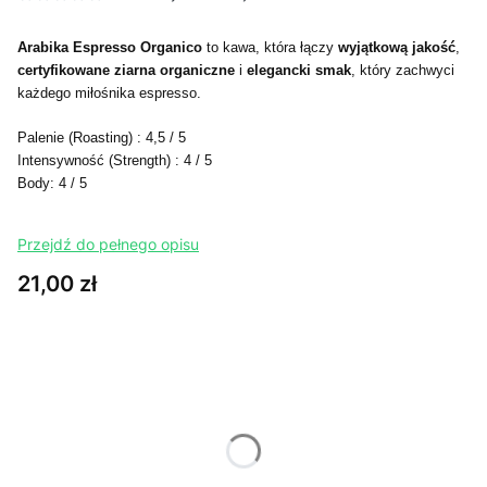
Arabika Espresso Organico
to kawa, która łączy
wyjątkową jakość
,
certyfikowane ziarna organiczne
i
elegancki smak
, który zachwyci
każdego miłośnika espresso.
Palenie (Roasting) : 4,5 / 5
Intensywność (Strength) : 4 / 5
Body: 4 / 5
Przejdź do pełnego opisu
Cena
21,00 zł
Wybierz wariant produktu:
Poszczególne warianty mogą różnić się ceną
*
Wybierz wariant opakowania
Wybierz