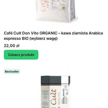
Café Cult Don Vito ORGANIC – kawa ziarnista Arabica
espresso BIO (wybierz wagę)
Cena
22,00 zł
Zobacz produkt
Bestseller