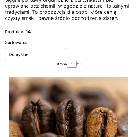
uprawiane bez chemii, w zgodzie z naturą i lokalnymi
tradycjami. To propozycja dla osób, które cenią
czysty smak i pewne źródło pochodzenia ziaren.
Produkty:
14
Lista produktów
Sortowanie:
Domyślne
Strona
z 1