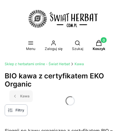
Produkty w koszy
Otwórz wyszukiwarkę
Menu
Zaloguj się
Szukaj
Koszyk
Sklep z herbatami online - Świat Herbat
Kawa
BIO kawa z certyfikatem EKO
Organic
Kawa
Filtry
Sięgnij po kawy organiczne z certyfikatem BIO –