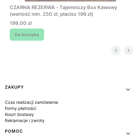
CZARNA REZERWA - Tajemniczy Box Kawowy
(wartość min. 250 zł, płacisz 199 zł)
Cena
199,00 zł
Do koszyka
Linki w stopce
ZAKUPY
Czas realizacji zamówienia
Formy płatności
Koszt dostawy
Reklamacje i zwroty
POMOC