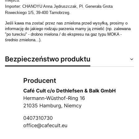
miejscu.
Importer: CHANOYU Anna Jędruszczak, Pl. Generała Grota
Roweckiego 1/5, 39-400 Tarnobrzeg.
Jeśli kawa ma zostać przez nas zmielona przed wysyłką, prosimy o
informację do jakiego rodzaju parzenia mamy ją zmielić (np. zalewana
"po turecku" - drobno mielona / do ekspresu na gaz typu MOKA -
średnio zmielona...).
Bezpieczeństwo produktu
Producent
Café Cult c/o Dethlefsen & Balk GmbH
Hermann-Wüsthof-Ring 16
21035 Hamburg, Niemcy
0407310730
office@cafecult.eu