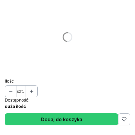
Wybierz wariant produktu:
Poszczególne warianty mogą różnić się ceną
*
Wybierz wariant opakowania
Wybierz
*
Mielenie/ziarno
Wybierz
Ilość
szt.
Dostępność:
duża ilość
Dodaj do koszyka