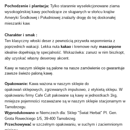
Pochodzenie i plantacja:
Tylko starannie wyselekcjonowane ziarna
wysokogórskiej kawy pochodzące ze skąpanych w słońcu krajów
Ameryki Środkowej i Południowej znalazły drogę do tej doskonałej
mieszanki kaw.
Charakter i smak :
Ten klasyczny włoski deser z pewnością przywoła wspomnienia z
poprzednich wakacji.
Lekka nuta
kakao
i kremowe nuty
mascarpone
idealnie dopełniają tę specjalność.
Wskazówka: zanurz w nim biszkopt,
aby uzyskać własny deserowy akcent.
Kawy w naszym sklepie są palone na nasze zamówienie co gwarantuje
zawsze świeżo paloną kawę.
Opakowanie:
Kawa ważona w naszym sklepie do
opakowań sklepowych, zgrzewanych impulsowo, z etykietą sklepu. W
opakowaniu firmy Cafe Cult pakowane są kawy w jednostkach 1kg,
mniejsze pojemności rozaważane są w naszym sklepie stacjonarnym w
Tarnobrzegu.
Wyprodukowano
w Niemczech dla: Sklep "Świat Herbat" Pl. Gen.
Grota Roweckiego 1/5, 39-400 Tarnobrzeg.
Przechowywać
w szczelnym opakowaniu, w suchym i zaciemnionym