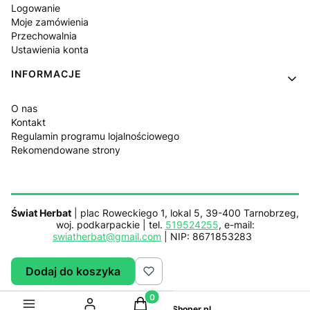
Logowanie
Moje zamówienia
Przechowalnia
Ustawienia konta
INFORMACJE
O nas
Kontakt
Regulamin programu lojalnościowego
Rekomendowane strony
Świat Herbat
| plac Roweckiego 1, lokal 5, 39-400 Tarnobrzeg,
woj. podkarpackie | tel.
519524255
, e-mail:
swiatherbat@gmail.com
| NIP: 8671853283
Dodaj do koszyka
Sklep działa z pomocą
Netplace.com.pl
Produkty w koszyku: 0. Zobacz sz
Sklep internetowy
Shoper.pl