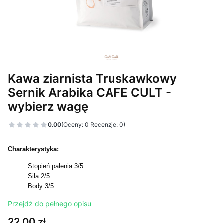
Kawa ziarnista Truskawkowy
Sernik Arabika CAFE CULT -
wybierz wagę
0.00
(Oceny: 0 Recenzje: 0)
Charakterystyka:
Stopień palenia 3/5
Siła 2/5
Body 3/5
Przejdź do pełnego opisu
Cena
22,00 zł