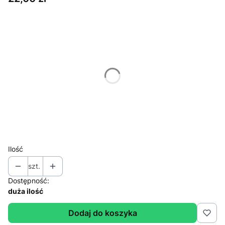
Wybierz wariant produktu:
Poszczególne warianty mogą różnić się ceną
*
Wybierz wariant opakowania
Wybierz
*
Mielenie/ziarno
Wybierz
Ilość
szt.
Dostępność:
duża ilość
Dodaj do koszyka