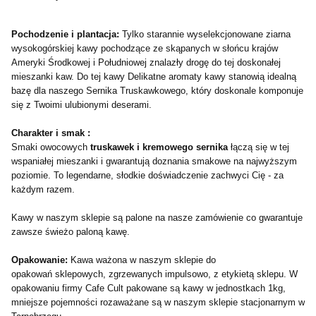
Pochodzenie i plantacja:
Tylko starannie wyselekcjonowane ziarna
wysokogórskiej kawy pochodzące ze skąpanych w słońcu krajów
Ameryki Środkowej i Południowej znalazły drogę do tej doskonałej
mieszanki kaw.
Do tej kawy Delikatne aromaty kawy stanowią idealną
bazę dla naszego Sernika Truskawkowego, który doskonale komponuje
się z Twoimi ulubionymi deserami.
Charakter i smak :
Smaki owocowych
truskawek i kremowego sernika
łączą się w tej
wspaniałej mieszanki i gwarantują doznania smakowe na najwyższym
poziomie. To legendarne, słodkie doświadczenie zachwyci Cię - za
każdym razem.
Kawy w naszym sklepie są palone na nasze zamówienie co gwarantuje
zawsze świeżo paloną kawę.
Opakowanie:
Kawa ważona w naszym sklepie do
opakowań sklepowych, zgrzewanych impulsowo, z etykietą sklepu. W
opakowaniu firmy Cafe Cult pakowane są kawy w jednostkach 1kg,
mniejsze pojemności rozaważane są w naszym sklepie stacjonarnym w