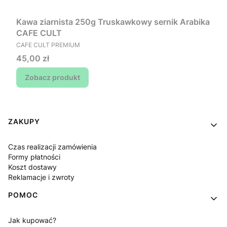
Kawa ziarnista 250g Truskawkowy sernik Arabika
CAFE CULT
PRODUCENT
CAFE CULT PREMIUM
Cena
45,00 zł
Zobacz produkt
Linki w stopce
ZAKUPY
Czas realizacji zamówienia
Formy płatności
Koszt dostawy
Reklamacje i zwroty
POMOC
Jak kupować?