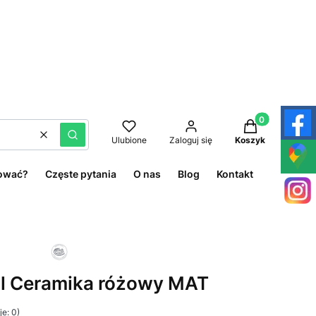
Produkty w kos
Wyczyść
Szukaj
Ulubione
Zaloguj się
Koszyk
ować?
Częste pytania
O nas
Blog
Kontakt
 l Ceramika różowy MAT
e: 0)