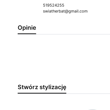
519524255
swiatherbat@gmail.com
Opinie
Stwórz stylizację