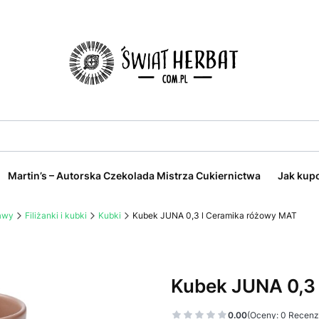
Martin’s – Autorska Czekolada Mistrza Cukiernictwa
Jak kup
kawy
Filiżanki i kubki
Kubki
Kubek JUNA 0,3 l Ceramika różowy MAT
Kubek JUNA 0,3
0.00
(Oceny: 0 Recenzj