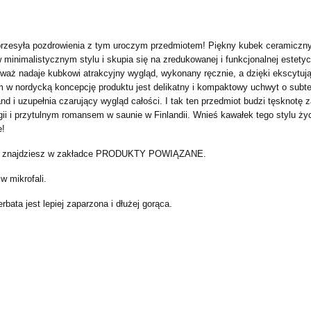
 i przesyła pozdrowienia z tym uroczym przedmiotem! Piękny kubek ceramic
minimalistycznym stylu i skupia się na zredukowanej i funkcjonalnej estetyc
eważ nadaje kubkowi atrakcyjny wygląd, wykonany ręcznie, a dzięki ekscytuj
 w nordycką koncepcję produktu jest delikatny i kompaktowy uchwyt o subt
nd i uzupełnia czarujący wygląd całości. I tak ten przedmiot budzi tęsknotę 
egii i przytulnym romansem w saunie w Finlandii. Wnieś kawałek tego stylu ż
e!
zacz znajdziesz w zakładce PRODUKTY POWIĄZANE.
 mikrofali.
bata jest lepiej zaparzona i dłużej gorąca.