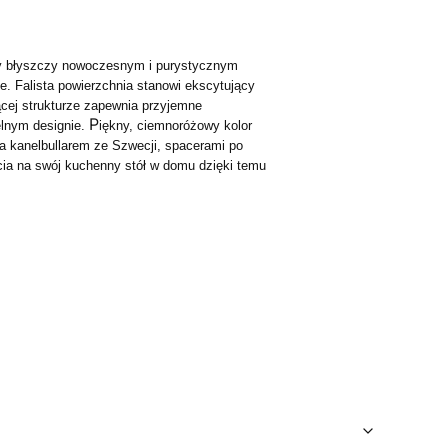
zny błyszczy nowoczesnym i purystycznym
e. Falista powierzchnia stanowi ekscytujący
ącej strukturze zapewnia przyjemne
P
elnym designie.
iękny, ciemnoróżowy kolor
za kanelbullarem ze Szwecji, spacerami po
ycia na swój kuchenny stół w domu dzięki temu