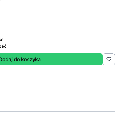
ść:
lość
Dodaj do koszyka