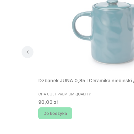
Dzbanek JUNA 0,85 l Ceramika niebiesk
PRODUCENT
CHA CULT PREMIUM QUALITY
Cena
90,00 zł
Do koszyka