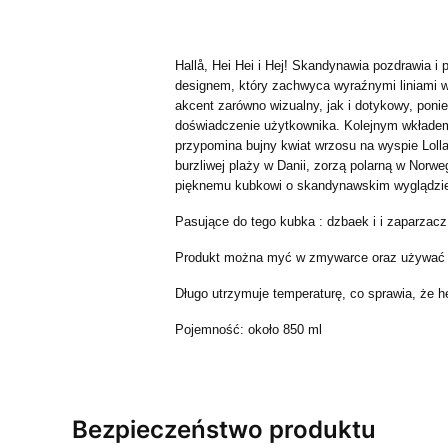
Hallå, Hei Hei i Hej! Skandynawia pozdrawia
designem, który zachwyca wyraźnymi liniami w 
akcent zarówno wizualny, jak i dotykowy, poni
doświadczenie użytkownika. Kolejnym wkładem
przypomina bujny kwiat wrzosu na wyspie Lolla
burzliwej plaży w Danii, zorzą polarną w Norw
pięknemu kubkowi o skandynawskim wyglądzi
Pasujące do tego kubka : dzbaek i i zapar
Produkt można myć w zmywarce oraz używać w
Długo utrzymuje temperaturę, co sprawia, że her
Pojemność: około 850 ml
Bezpieczeństwo produktu