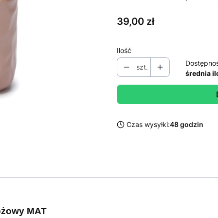
Cena
39,00 zł
Ilość
Dostępno
szt.
średnia i
Czas wysyłki:
48 godzin
różowy MAT