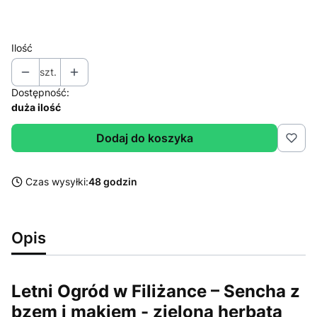
Wybierz
Ilość
szt.
Dostępność:
duża ilość
Dodaj do koszyka
Czas wysyłki:
48 godzin
Opis
Letni Ogród w Filiżance – Sencha z
bzem i makiem - zielona herbata