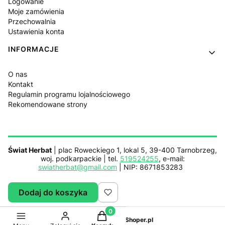
Logowanie
Moje zamówienia
Przechowalnia
Ustawienia konta
INFORMACJE
O nas
Kontakt
Regulamin programu lojalnościowego
Rekomendowane strony
Świat Herbat
| plac Roweckiego 1, lokal 5, 39-400 Tarnobrzeg,
woj. podkarpackie | tel.
519524255
, e-mail:
swiatherbat@gmail.com
| NIP: 8671853283
Dodaj do koszyka
Sklep działa z pomocą
Netplace.com.pl
Produkty w koszyku: 0. Zobacz sz
Sklep internetowy
Shoper.pl