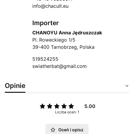
info@chacult.eu
Importer
CHANOYU Anna Jędruszczak
Pl. Roweckiego 1/5
39-400 Tarnobrzeg, Polska
519524255
swiatherbat@gmail.com
Opinie
5.00
Liczba ocen: 1
Oceń i opisz