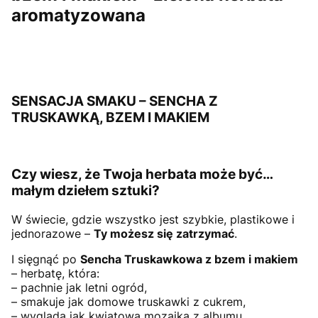
aromatyzowana
SENSACJA SMAKU – SENCHA Z
TRUSKAWKĄ, BZEM I MAKIEM
Czy wiesz, że Twoja herbata może być…
małym dziełem sztuki?
W świecie, gdzie wszystko jest szybkie, plastikowe i
jednorazowe –
Ty możesz się zatrzymać
.
I sięgnąć po
Sencha Truskawkowa z bzem i makiem
– herbatę, która:
– pachnie jak letni ogród,
– smakuje jak domowe truskawki z cukrem,
– wygląda jak kwiatowa mozaika z albumu