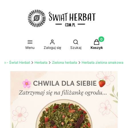
Produkty w koszy
Otwórz wyszukiwarkę
Menu
Zaloguj się
Szukaj
Koszyk
line - Świat Herbat
Herbata
Zielona herbata
Herbata zielona smakowa