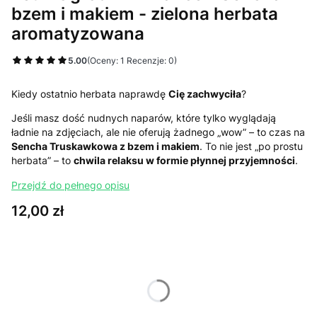
bzem i makiem - zielona herbata
aromatyzowana
5.00
(Oceny: 1 Recenzje: 0)
Kiedy ostatnio herbata naprawdę
Cię zachwyciła
?
Jeśli masz dość nudnych naparów, które tylko wyglądają
ładnie na zdjęciach, ale nie oferują żadnego „wow” – to czas na
Sencha Truskawkowa z bzem i makiem
. To nie jest „po prostu
herbata” – to
chwila relaksu w formie płynnej przyjemności
.
Przejdź do pełnego opisu
Cena
12,00 zł
Wybierz wariant produktu:
Poszczególne warianty mogą różnić się ceną
*
Wybierz wagę