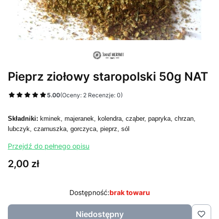
Pieprz ziołowy staropolski 50g NAT
5.00
(Oceny: 2 Recenzje: 0)
Składniki:
k
minek, majeranek, kolendra, cząber, papryka, chrzan,
lubczyk, czarnuszka, gorczyca, pieprz, sól
Przejdź do pełnego opisu
Cena
2,00 zł
Dostępność:
brak towaru
Niedostępny