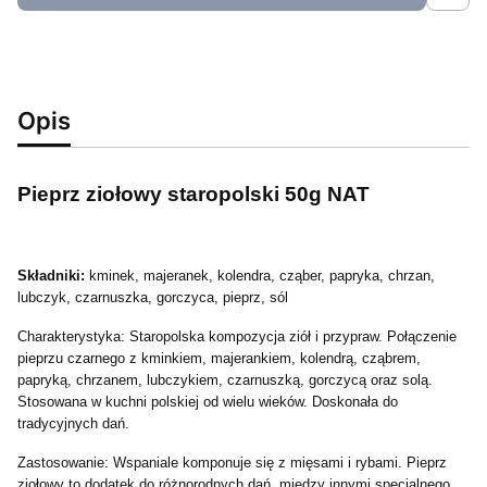
Opis
Pieprz ziołowy staropolski 50g NAT
Składniki:
k
minek, majeranek, kolendra, cząber, papryka, chrzan,
lubczyk, czarnuszka, gorczyca, pieprz, sól
Charakterystyka:
Staropolska kompozycja ziół i przypraw. Połączenie
pieprzu czarnego z kminkiem, majerankiem, kolendrą, cząbrem,
papryką, chrzanem, lubczykiem, czarnuszką, gorczycą oraz solą.
Stosowana w kuchni polskiej od wielu wieków. Doskonała do
tradycyjnych dań.
Zastosowanie:
Wspaniale komponuje się z mięsami i rybami. Pieprz
ziołowy to dodatek do różnorodnych dań, między innymi specjalnego