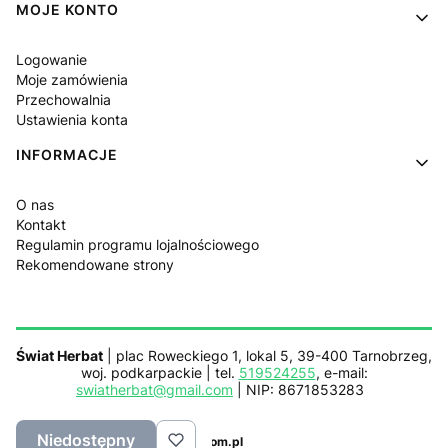
MOJE KONTO
Logowanie
Moje zamówienia
Przechowalnia
Ustawienia konta
INFORMACJE
O nas
Kontakt
Regulamin programu lojalnościowego
Rekomendowane strony
Świat Herbat
| plac Roweckiego 1, lokal 5, 39-400 Tarnobrzeg,
woj. podkarpackie | tel.
519524255
, e-mail:
swiatherbat@gmail.com
| NIP: 8671853283
Niedostępny
Sklep działa z pomocą
Netplace.com.pl