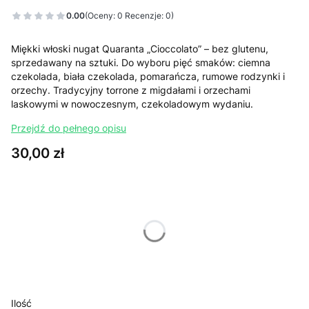
0.00
(Oceny: 0 Recenzje: 0)
Miękki włoski nugat Quaranta „Cioccolato” – bez glutenu,
sprzedawany na sztuki. Do wyboru pięć smaków: ciemna
czekolada, biała czekolada, pomarańcza, rumowe rodzynki i
orzechy. Tradycyjny torrone z migdałami i orzechami
laskowymi w nowoczesnym, czekoladowym wydaniu.
Przejdź do pełnego opisu
Cena
30,00 zł
Wybierz wariant produktu:
Poszczególne warianty mogą różnić się ceną
*
WYBIERZ SMAK
Wybierz
Ilość