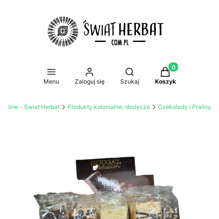
Produkty w koszy
Otwórz wyszukiwarkę
Menu
Zaloguj się
Szukaj
Koszyk
 online - Świat Herbat
Produkty kolonialne, słodycze
Czekolady i Praliny