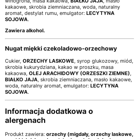
winogrona, masa kakaowa,
BIAŁKO JAJA
, masło
kakaowe, skrobia ziemniaczana, woda, naturalny
aromat, destylat rumu, emulgator:
LECYTYNA
SOJOWA
.
Zawiera alkohol.
Nugat miękki czekoladowo-orzechowy
Cukier,
ORZECHY LASKOWE
, syrop glukozowy, miód,
skrobia kukurydziana, kakao w proszku, masa
kakaowa,
OLEJ ARACHIDOWY (ORZESZKI ZIEMNE)
,
BIAŁKO JAJA
, skrobia ziemniaczana, masło kakaowe,
woda, naturalny aromat, emulgator:
LECYTYNA
SOJOWA
.
Informacja dodatkowa o
alergenach
Produkt zawiera:
orzechy (migdały, orzechy laskowe,