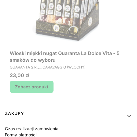
Włoski miękki nugat Quaranta La Dolce Vita - 5
smaków do wyboru
PRODUCENT
QUARANTA S.R.L., CARAVAGGIO (WŁOCHY)
Cena
23,00 zł
Zobacz produkt
Linki w stopce
ZAKUPY
Czas realizacji zamówienia
Formy płatności