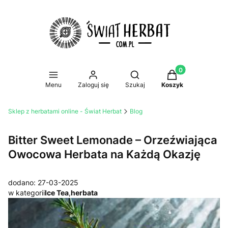
Produkty w koszy
Otwórz wyszukiwarkę
Menu
Zaloguj się
Szukaj
Koszyk
Sklep z herbatami online - Świat Herbat
Blog
Bitter Sweet Lemonade – Orzeźwiająca
Owocowa Herbata na Każdą Okazję
dodano: 27-03-2025
w kategorii
Ice Tea
,
herbata