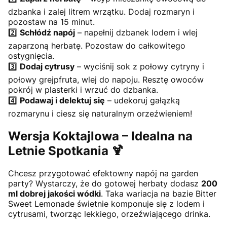
dzbanka i zalej litrem wrzątku. Dodaj rozmaryn i
pozostaw na 15 minut.
2️⃣
Schłódź napój
– napełnij dzbanek lodem i wlej
zaparzoną herbatę. Pozostaw do całkowitego
ostygnięcia.
3️⃣
Dodaj cytrusy
– wyciśnij sok z połowy cytryny i
połowy grejpfruta, wlej do napoju. Resztę owoców
pokrój w plasterki i wrzuć do dzbanka.
4️⃣
Podawaj i delektuj się
– udekoruj gałązką
rozmarynu i ciesz się naturalnym orzeźwieniem!
Wersja Koktajlowa – Idealna na
Letnie Spotkania
🍹
Chcesz przygotować efektowny napój na garden
party? Wystarczy, że do gotowej herbaty dodasz
200
ml dobrej jakości wódki
. Taka wariacja na bazie Bitter
Sweet Lemonade świetnie komponuje się z lodem i
cytrusami, tworząc lekkiego, orzeźwiającego drinka.