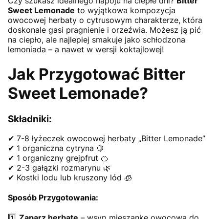
Czy szukasz idealnego napoju na ciepłe dni?
Bitter
Sweet Lemonade
to wyjątkowa kompozycja
owocowej herbaty o cytrusowym charakterze, która
doskonale gasi pragnienie i orzeźwia. Możesz ją pić
na ciepło, ale najlepiej smakuje jako schłodzona
lemoniada – a nawet w wersji koktajlowej!
Jak Przygotować Bitter
Sweet Lemonade?
Składniki:
✔ 7-8 łyżeczek owocowej herbaty „Bitter Lemonade”
✔ 1 organiczna cytryna 🍋
✔ 1 organiczny grejpfrut 🍊
✔ 2-3 gałązki rozmarynu 🌿
✔ Kostki lodu lub kruszony lód 🧊
Sposób Przygotowania:
1️⃣
Zaparz herbatę
– wsyp mieszankę owocową do