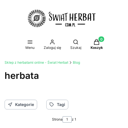
Produkty w koszy
Otwórz wyszukiwarkę
Menu
Zaloguj się
Szukaj
Koszyk
Sklep z herbatami online - Świat Herbat
Blog
herbata
Kategorie
Tagi
Strona
z 1