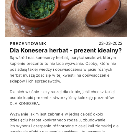
23-03-2022
PREZENTOWNIK
Dla Konesera herbat - prezent idealny?
Są wśród nas koneserzy herbat, puryści smakowi, którym
kupienie prezentu to nie lada wyzwanie. Osoby, które nie
posiadają takiej wiedzy i doświadczenia w piciu różnych
herbat muszą zdać się w tej kwestii na doświadczenie
sklepów i ich sprzedawców.
Dla nich właśnie - czy raczej dla ciebie, jeśli chcesz takiej
osobie kupić prezent - stworzyliśmy kolekcję prezentów
DLA KONESERA.
Wyzwanie jakim jest zebranie w jedną całość około
dziesięciu herbat konkretnego rodzaju, zbudowanie
ich wyboru i czerpanie różnorodne z całej kuli ziemskiej dla
uzyskania efektu nasycenia smakiem - to wyzwanie