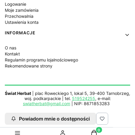
Logowanie
Moje zamówienia
Przechowalnia
Ustawienia konta
INFORMACJE
O nas
Kontakt
Regulamin programu lojalnościowego
Rekomendowane strony
Świat Herbat
| plac Roweckiego 1, lokal 5, 39-400 Tarnobrzeg,
woj. podkarpackie | tel.
519524255
, e-mail:
swiatherbat@gmail.com
| NIP: 8671853283
Powiadom mnie o dostępności
Sklep działa z pomocą
Netplace.com.pl
Produkty w koszyku: