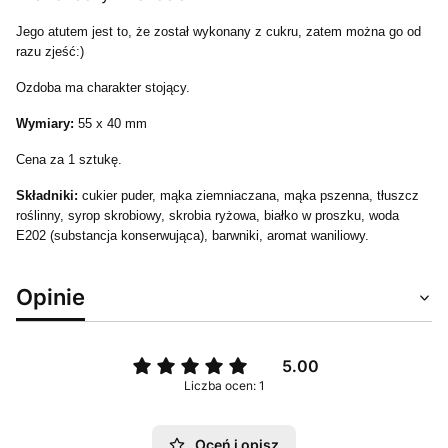
Jego atutem jest to, że został wykonany z cukru, zatem można go od
razu zjeść:)
Ozdoba ma charakter stojący.
Wymiary:
55 x 40 mm
Cena za 1 sztukę.
Składniki:
cukier puder, mąka ziemniaczana, mąka pszenna, tłuszcz
roślinny, syrop skrobiowy, skrobia ryżowa, białko w proszku, woda
E202 (substancja konserwująca), barwniki, aromat waniliowy.
Opinie
5.00
Liczba ocen: 1
Oceń i opisz