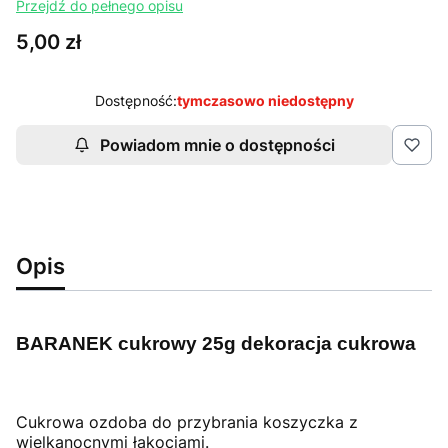
Przejdź do pełnego opisu
Cena
5,00 zł
Dostępność:
tymczasowo niedostępny
Powiadom mnie o dostępności
Opis
BARANEK cukrowy 25g dekoracja cukrowa
Cukrowa ozdoba do przybrania koszyczka z
wielkanocnymi łakociami.