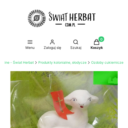
Produkty w koszy
Otwórz wyszukiwarkę
Menu
Zaloguj się
Szukaj
Koszyk
online - Świat Herbat
Produkty kolonialne, słodycze
Ozdoby cukiernicze