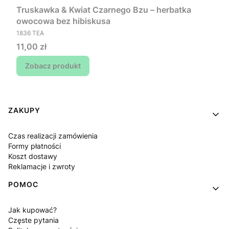
Truskawka & Kwiat Czarnego Bzu – herbatka
owocowa bez hibiskusa
PRODUCENT
1836 TEA
Cena
11,00 zł
Zobacz produkt
Linki w stopce
ZAKUPY
Czas realizacji zamówienia
Formy płatności
Koszt dostawy
Reklamacje i zwroty
POMOC
Jak kupować?
Częste pytania