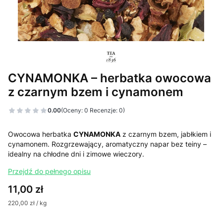
CYNAMONKA – herbatka owocowa
z czarnym bzem i cynamonem
0.00
(Oceny: 0 Recenzje: 0)
Owocowa herbatka
CYNAMONKA
z czarnym bzem, jabłkiem i
cynamonem. Rozgrzewający, aromatyczny napar bez teiny –
idealny na chłodne dni i zimowe wieczory.
Przejdź do pełnego opisu
Cena
11,00 zł
220,00 zł / kg