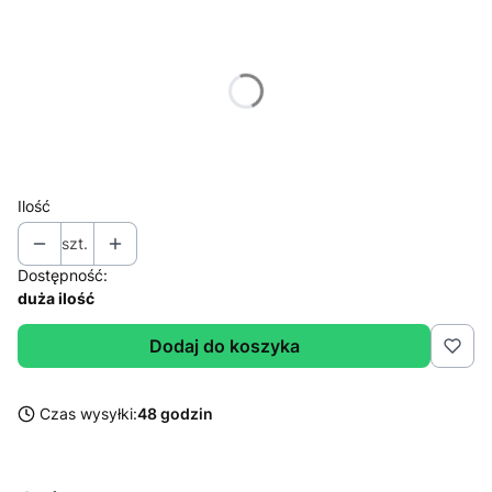
Wybierz wariant produktu:
Poszczególne warianty mogą różnić się ceną
*
Wybierz wagę
Wybierz
Ilość
szt.
Dostępność:
duża ilość
Dodaj do koszyka
Czas wysyłki:
48 godzin