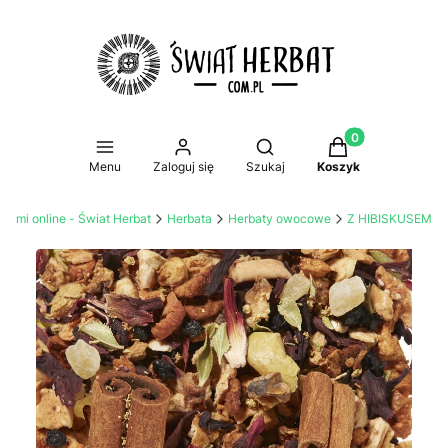
Produkty w koszy
Otwórz wyszukiwarkę
Menu
Zaloguj się
Szukaj
Koszyk
atami online - Świat Herbat
Herbata
Herbaty owocowe
Z HIBISKUSEM