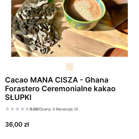
Cacao MANA CISZA - Ghana
Forastero Ceremonialne kakao
SŁUPKI
0.00
(Oceny: 0 Recenzje: 0)
Cena
36,00 zł
Wybierz wariant produktu: