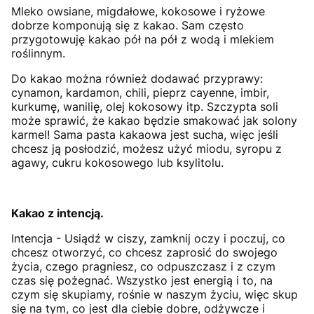
Mleko owsiane, migdałowe, kokosowe i ryżowe
dobrze komponują się z kakao. Sam często
przygotowuję kakao pół na pół z wodą i mlekiem
roślinnym.
Do kakao można również dodawać przyprawy:
cynamon, kardamon, chili, pieprz cayenne, imbir,
kurkumę, wanilię, olej kokosowy itp. Szczypta soli
może sprawić, że kakao będzie smakować jak solony
karmel! Sama pasta kakaowa jest sucha, więc jeśli
chcesz ją posłodzić, możesz użyć miodu, syropu z
agawy, cukru kokosowego lub ksylitolu.
Kakao z intencją.
Intencja - Usiądź w ciszy, zamknij oczy i poczuj, co
chcesz otworzyć, co chcesz zaprosić do swojego
życia, czego pragniesz, co odpuszczasz i z czym
czas się pożegnać. Wszystko jest energią i to, na
czym się skupiamy, rośnie w naszym życiu, więc skup
się na tym, co jest dla ciebie dobre, odżywcze i