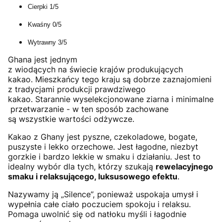
Cierpki 1/5
Kwaśny 0/5
Wytrawny 3/5
Ghana jest jednym
z
wiodących
na
świecie
krajów
produkujących
kakao
.
Mieszkańcy
tego
kraju
są
dobrze
zaznajomieni
z
tradycjami
produkcji
prawdziwego
kakao.
Starannie
wyselekcjonowane
ziarna
i
minimalne
przetwarzanie
-
w
ten
sposób
zachowane
są
wszystkie wartości odżywcze.
Kakao z Ghany jest pyszne, czekoladowe, bogate,
puszyste i lekko orzechowe. Jest łagodne, niezbyt
gorzkie i bardzo lekkie w smaku i działaniu. Jest to
idealny wybór dla tych, którzy szukają
rewelacyjnego
smaku i relaksującego, luksusowego efektu
.
Nazywamy ją „Silence”, ponieważ uspokaja umysł i
wypełnia całe ciało poczuciem spokoju i relaksu.
Pomaga uwolnić się od natłoku myśli i łagodnie