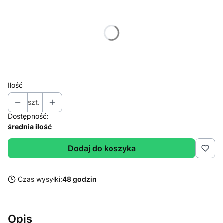
Poszczególne warianty mogą różnić się ceną
*
Wybierz wagę
Wybierz
Ilość
szt.
Dostępność:
średnia ilość
Dodaj do koszyka
Czas wysyłki:
48 godzin
Opis