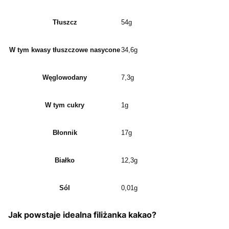
Tłuszcz
54g
W tym kwasy tłuszczowe nasycone
34,6g
Węglowodany
7,3g
W tym cukry
1g
Błonnik
17g
Białko
12,3g
Sól
0,01g
Jak
powstaje idealna filiżanka kakao?