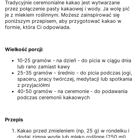
Tradycyjnie ceremonialne kakao jest wytwarzane
przez połączenie pasty kakaowej i wody. Ja wolę pić
je z mlekiem roślinnym. Możesz zainspirować się
poniższym przepisem, aby
przygotować kakao
w
formie, która Ci odpowiada.
Wielkość porcji:
10-25 gramów - na dzień - do picia w ciągu dnia
lub rano zamiast kawy
25-35 gramów - średnio - do picia podczas jogi,
spaceru, pracy twórczej, medytacji lub spotkania
z przyjaciółmi
40-50 gramów - na ceremonie - do podawania
podczas ceremonii kakaowych
Przepis
Kakao przed zmieleniem (np. 25 g) w rondelku i
dodaj zimną wodę lub mleko roślinne (250 ml).