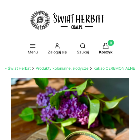
Produkty w koszy
Otwórz wyszukiwarkę
Menu
Zaloguj się
Szukaj
Koszyk
ine - Świat Herbat
Produkty kolonialne, słodycze
Kakao CEREMONIALNE