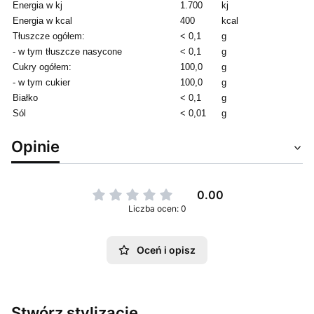
Energia w kj
1.700
kj
Energia w kcal
400
kcal
Tłuszcze ogółem:
< 0,1
g
- w tym tłuszcze nasycone
< 0,1
g
Cukry ogółem:
100,0
g
- w tym cukier
100,0
g
Białko
< 0,1
g
Sól
< 0,01
g
Opinie
0.00
Liczba ocen: 0
Oceń i opisz
Stwórz stylizację