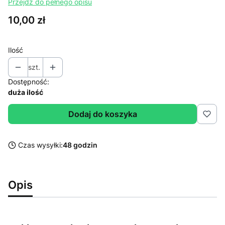
Przejdź do pełnego opisu
Cena
10,00 zł
Ilość
szt.
Dostępność:
duża ilość
Dodaj do koszyka
Czas wysyłki:
48 godzin
Opis