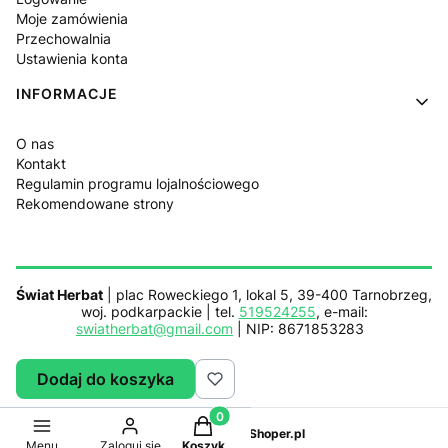
Moje zamówienia
Przechowalnia
Ustawienia konta
INFORMACJE
O nas
Kontakt
Regulamin programu lojalnościowego
Rekomendowane strony
Świat Herbat
| plac Roweckiego 1, lokal 5, 39-400 Tarnobrzeg,
woj. podkarpackie | tel.
519524255
, e-mail:
swiatherbat@gmail.com
| NIP: 8671853283
Dodaj do koszyka
Sklep działa z pomocą
Netplace.com.pl
Produkty w koszyku: 0. Zobacz sz
Sklep internetowy
Shoper.pl
Menu
Zaloguj się
Koszyk